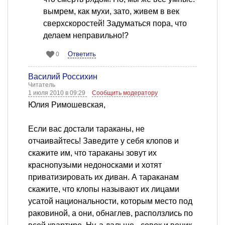
вымрем, как мухи, зато, живем в век
сверхскоростей! Задуматься пора, что
делаем неправильно!?
Ответить
0
Василий Россихин
Читатель
1 июля 2010 в 09:29
Сообщить модератору
Юлия Римошевская,
Если вас достали тараканы, не
отчаивайтесь! Заведите у себя клопов и
скажите им, что тараканы зовут их
краснопузыми недоносками и хотят
приватизировать их диван. А тараканам
скажите, что клопы называют их лицами
усатой национальности, которым место под
раковиной, а они, обнаглев, расползлись по