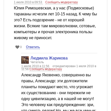
1 июля 2010 в 09:53
Сообщить модератору
Юлия Римошевская, а у нас (Подмосковье)
тараканы исчезли лет 10-15 назад. К чему бы
это? Есть подозрение - не от хорошей
жизни. Всякие там микроволновки, сотовые,
компьютеры и прочая электроника пользы
живому не приносит.
Ответить
0
Людмила Жарикова
Читатель
1 июля 2010 в 11:56
отредактирован 1 июля 2010 в
11:56
Сообщить модератору
Александр Яковенко, совершенно вы
правы, Александр: эти долгожители
планеты покидают место, что угрожает
их существованию - они пережили не
одну цивилизацию, а в нашей не могут!
Это человеку как предупреждение: зри,
что смерть рядом! Но, мы же все умные: