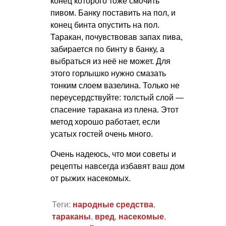
конец которого тоже смочить
пивом. Банку поставить на пол, и
конец бинта опустить на пол.
Таракан, почувствовав запах пива,
забирается по бинту в банку, а
выбраться из неё не может. Для
этого горлышко нужно смазать
тонким слоем вазелина. Только не
переусердствуйте: толстый слой —
спасение таракана из плена. Этот
метод хорошо работает, если
усатых гостей очень много.
Очень надеюсь, что мои советы и
рецепты навсегда избавят ваш дом
от рыжих насекомых.
Теги:
народные средства
,
тараканы
,
вред
,
насекомые
,