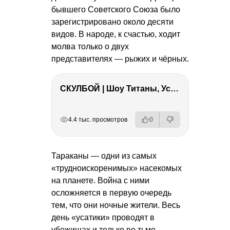
бывшего Советского Союза было
зарегистрировано около десяти
видов. В народе, к счастью, ходит
молва только о двух
представителях — рыжих и чёрных.
СКУЛБОЙ | Шоу Титаны, Усейн Болт, Ларрат, Зашквар!
РЕКЛАМА
РЕКЛАМА
РЕКЛАМА
РЕКЛАМА
4.4 тыс. просмотров
0
Тараканы — одни из самых
«трудноискоренимых» насекомых
на планете. Война с ними
осложняется в первую очередь
тем, что они ночные жители. Весь
день «усатики» проводят в
убежищах и только во тьме