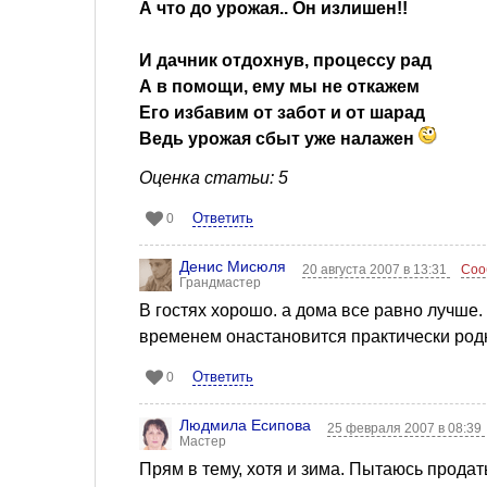
А что до урожая.. Он излишен!!
И дачник отдохнув, процессу рад
А в помощи, ему мы не откажем
Его избавим от забот и от шарад
Ведь урожая сбыт уже налажен
Оценка статьи: 5
Ответить
0
Денис Мисюля
20 августа 2007 в 13:31
Соо
Грандмастер
В гостях хорошо. а дома все равно лучше. 
временем онастановится практически род
Ответить
0
Людмила Есипова
25 февраля 2007 в 08:39
Мастер
Прям в тему, хотя и зима. Пытаюсь продать