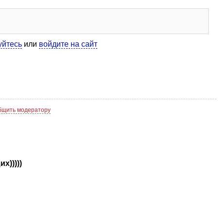
уйтесь
или
войдите на сайт
бщить модератору
х)))))