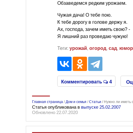
Обзаведемся редким урожаем.
Чужая дача! О тебе пою.
К тебе дорогу в голове держу я.
Ах, господа, зачем иметь свою? -
Я лишний раз проведаю чужую!
Теги:
урожай
,
огород
,
сад
,
юмор
Комментировать
4
Оц
Главная страница
/
Дом и семья
/
Статьи
/
Нужно ли иметь с
Статья опубликована в
выпуске 25.02.2007
Обновлено 22.07.2020