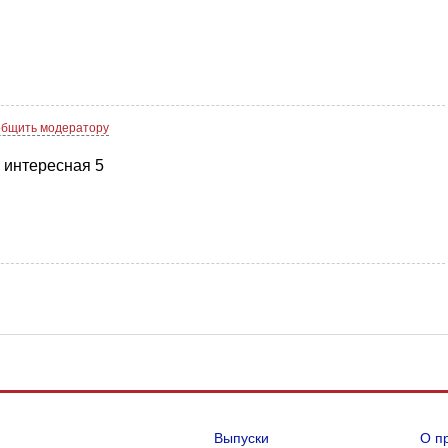
бщить модератору
 интересная 5
Выпуски
О п