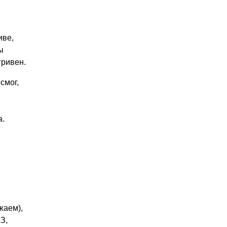
иве,
ы
гривен.
смог,
а.
жаем),
З,