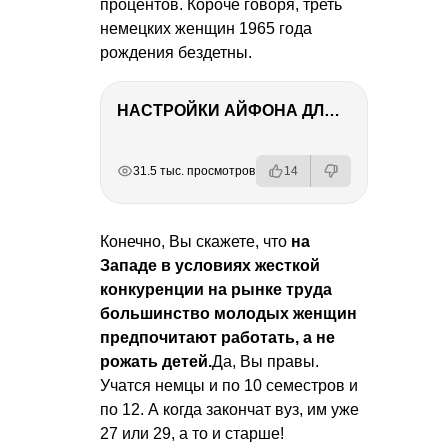
процентов. Короче говоря, треть
немецких женщин 1965 года
рождения бездетны.
НАСТРОЙКИ АЙФОНА ДЛЯ ФОТО И ВИДЕО
РЕКЛАМА
РЕКЛАМА
РЕКЛАМА
31.5 тыс. просмотров
14
Конечно, Вы скажете, что
на
Западе в условиях жесткой
конкуренции на рынке труда
большинство молодых женщин
предпочитают работать, а не
рожать детей.
Да, Вы правы.
Учатся немцы и по 10 семестров и
по 12. А когда закончат вуз, им уже
27 или 29, а то и старше!