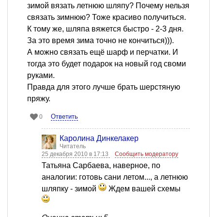
зимой вязать летнюю шляпу? Почему нельзя
связать зимнюю? Тоже красиво получиться.
К тому же, шляпа вяжется быстро - 2-3 дня.
За это время зима точно не кончиться))).
А можно связать ещё шарф и перчатки. И
тогда это будет подарок на новый год своми
руками.
Правда для этого лучше брать шерстяную
пряжу.
Ответить
0
Каролина Динкелакер
Читатель
25 декабря 2010 в 17:13
Сообщить модератору
Татьяна Сарбаева, наверное, по
аналогии: готовь сани летом..., а летнюю
шляпку - зимой
Ждем вашей схемы