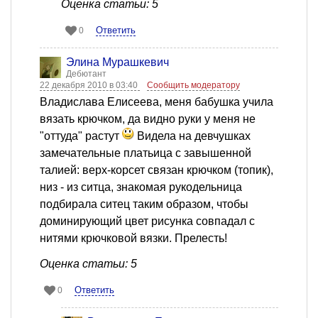
Оценка статьи: 5
Ответить
0
Элина Мурашкевич
Дебютант
22 декабря 2010 в 03:40
Сообщить модератору
Владислава Елисеева, меня бабушка учила
вязать крючком, да видно руки у меня не
"оттуда" растут
Видела на девчушках
замечательные платьица с завышенной
талией: верх-корсет связан крючком (топик),
низ - из ситца, знакомая рукодельница
подбирала ситец таким образом, чтобы
доминирующий цвет рисунка совпадал с
нитями крючковой вязки. Прелесть!
Оценка статьи: 5
Ответить
0