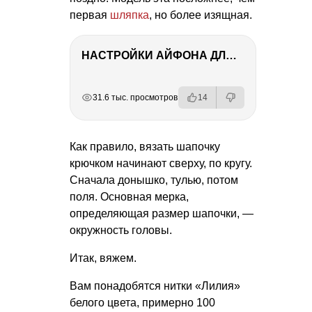
первая
шляпка
, но более изящная.
НАСТРОЙКИ АЙФОНА ДЛЯ ФОТО И ВИДЕО
РЕКЛАМА
РЕКЛАМА
РЕКЛАМА
РЕКЛАМА
31.6 тыс. просмотров
14
Как правило, вязать шапочку
крючком начинают сверху, по кругу.
Сначала донышко, тулью, потом
поля. Основная мерка,
определяющая размер шапочки, —
окружность головы.
Итак, вяжем.
Вам понадобятся нитки «Лилия»
белого цвета, примерно 100