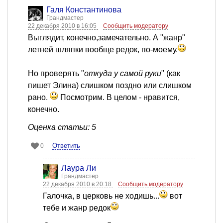
Галя Константинова
Грандмастер
22 декабря 2010 в 16:05
Сообщить модератору
Выглядит, конечно,замечательно. А "жанр"
летней шляпки вообще редок, по-моему.
Но проверять "
откуда у самой руки
" (как
пишет Элина) слишком поздно или слишком
рано.
Посмотрим. В целом - нравится,
конечно.
Оценка статьи: 5
Ответить
0
Лаура Ли
Грандмастер
22 декабря 2010 в 20:18
Сообщить модератору
Галочка, в церковь не ходишь...
вот
тебе и жанр редок