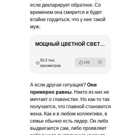
если декларирует обратное. Со
временем она смирится и будет
втайне гордиться, что у нее такой
муж.
МОЩНЫЙ ЦВЕТНОЙ СВЕТ – NANLITE FC-500C
РЕКЛАМА
РЕКЛАМА
РЕКЛАМА
50.3 тыс.
146
просмотров
А если другая ситуация?
Они
примерно равны
. Никто из них не
мечтает о главенстве. Но как-то так
получается, что главной становится
жена. Как и в любом коллективе, в
семье обычно есть лидер. Он либо
выдвигается сам, либо проявляет