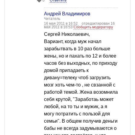
Ответить
0
Андрей Владимиров
Читатель
16 мая 2011 в 16:52
отредактирован 16
мая 2011 в 16:53
Сообщить модератору
Сергей Николаевич,
Вариант, когда муж начал
зарабытвать в 10 раз больше
жены, но и пахать по 12 и более
часов без выходных, по приходу
домой припадаеть к
дивану=телеку чтоб загрузить
мозг хоть чем-то , не свзанной с
работой темой. Жена возомнила
себя крутой, "Заработаь может
любой, на то ты и мужик, а я
могу потратить с пользой для
семьи". В общем получив деньги
бабы не всегда задумываются о