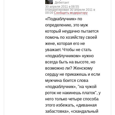
Дебютант
30 апреля 2011 в 08:55
отредактирован 30 апреля 2011 в
09:09
Сообщить модератору
«Подкаблучник» по
определению, это муж
который неудачно пытается
помочь по хозяйству своей
жене, которая его не
уважает. Чтобы не стать
«подкаблучником» нужно
всегда быть на высоте, но
возможно ли? Женскому
сердцу не прикажешь и если
мужчина боится слова
«подкаблучник», "на чужой
роток не накинешь платок", у
него только четыре способа
этого избежать, «диванная
забастовка», «скандальный