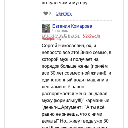
по туалетам и мусору.
Ответить
0
Евгения Комарова
Читатель
29 апреля 2011 в 02:02
Сообщить
модератору
Сергей Николаевич, ох, и
непросто всё это! Знаю семью, в
которой муж и получает на
порядок больше жены (причём
все 30 лет совместной жизни!), и
единственный водит машину, а
деньгами всё равно
распоряжается жена, выдавая
мужу (кормильцу!!!)" карманные
"деньги...Аргумент : "А ты всё
равно не знаешь, что с ними
делать!" Но...живут ведь уже 30
лет! Каждую неделю скандалят