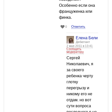
Особенно если она
француженка или
финка.
Ответить
0
Елена Белинская
Дебютант
2 мая 2011 в 13:41
Сообщить
модератору
Сергей
Николаевич, я
за своего
ребенка черту
глотку
перегрызу и
никому его не
отдам. но вот
сути вопроса
последнего я не