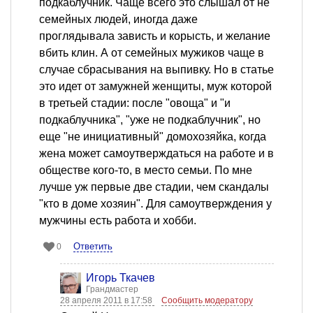
подкаблучник. Чаще всего это слышал от не
семейных людей, иногда даже
проглядывала зависть и корысть, и желание
вбить клин. А от семейных мужиков чаще в
случае сбрасывания на выпивку. Но в статье
это идет от замужней женщиты, муж которой
в третьей стадии: после "овоща" и "и
подкаблучника", "уже не подкаблучник", но
еще "не инициативный" домохозяйка, когда
жена может самоутверждаться на работе и в
обществе кого-то, в место семьи. По мне
лучше уж первые две стадии, чем скандалы
"кто в доме хозяин". Для самоутверждения у
мужчины есть работа и хобби.
Ответить
0
Игорь Ткачев
Грандмастер
28 апреля 2011 в 17:58
Сообщить модератору