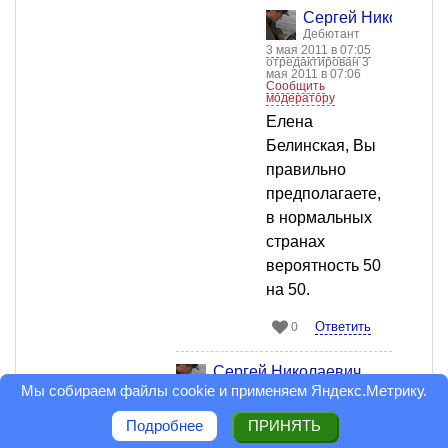
Сергей Николаеви
Дебютант
3 мая 2011 в 07:05
отредактирован 3
мая 2011 в 07:06
Сообщить
модератору
Елена
Белинская, Вы
правильно
предполагаете,
в нормальных
странах
вероятность 50
на 50.
Ответить
0
Сергей Николаевич
Дебютант
Мы собираем файлы cookie и применяем
Яндекс.Метрику
.
29 апреля 2011 в 06:50
отредактирован 29 апреля 2011 в
Подробнее
ПРИНЯТЬ
07:15
Сообщить модератору