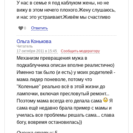
У нас в семье я под каблуком жены, но не
вижу в этом нечего плохого.Жену слушаюсь,
и нас это устраивает.Живём мы счастливо
Ответить
0
Ольга Конькова
Читатель
17 октября 2011 в 15:45
Сообщить модератору
Механизм превращения мужа в
подкаблучника описан вполне реалистично)
Именно так было (и есть) у моих родителей -
мама лидер поневоле, потому что
"Коленьке" реально всё в этой жизни до
лампочки, включая пресловутый ремонт...
Поэтому мама всегда его делала сама
Я
сама ещё недавно брала пример с мамы и
училась все проблемы решать сама... слава
богу, вовремя остановилась))
Оценка статьи: 5