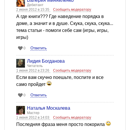
Валерия Миняйленко
Дебютант
2 июня 2012 в 15:35
Сообщить модератору
А где книги??? Где наведение порядка в
доме, а значит и в душе. Скука, скука, скука...
тема статьи - помоги себе сам (игры, игры,
игры)
Ответить
0
Лидия Богданова
Читатель
1 июня 2012 в 23:26
Сообщить модератору
Если вам скучно поешьте, поспите и все
само пройдет
Ответить
0
Наталья Москалева
Мастер
1 июня 2012 в 14:03
Сообщить модератору
Последняя фраза меня просто покорила