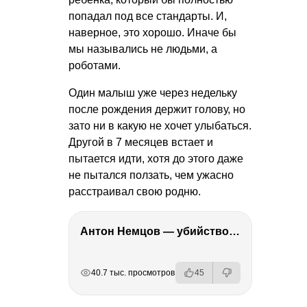
попадал под все стандарты. И,
наверное, это хорошо. Иначе бы
мы назывались не людьми, а
роботами.
Один малыш уже через недельку
после рождения держит голову, но
зато ни в какую не хочет улыбаться.
Другой в 7 месяцев встает и
пытается идти, хотя до этого даже
не пытался ползать, чем ужасно
расстраивал свою родню.
Антон Немцов — убийство Бориса Немцова, переезд в Дубай, семья и политика
РЕКЛАМА
РЕКЛАМА
РЕКЛАМА
РЕКЛАМА
40.7 тыс. просмотров
45