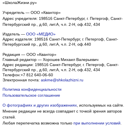
«ШколаЖизни.ру»
Учредитель — ООО «Квантор»
Адрес учредителя: 198516 Санкт-Петербург, г. Петергоф, Санкт-
Петербургский пр., д.60, лит.А, ч.п. 2-Н, оф.432, 434
Издатель —
ООО «МЕДИО»
Адрес издателя: 198516 Санкт-Петербург, г. Петергоф, Санкт-
Петербургский пр., д.60, лит.А, ч.п. 2-Н, оф.440
Редакция — ООО «Квантор»
Главный редактор — Хорошев Михаил Валерьевич
Адрес редакции:
198516
Санкт-Петербург, г. Петергоф
,
Санкт-
Петербургский пр., д.60, лит.А, ч.п. 2-Н, оф.432, 434
Телефон:
+7 812 640-06-60
Электронная почта:
askme@shkolazhizni.ru
Политика конфиденциальности
Пользовательское соглашение
О фотографиях и других изображениях
, используемых на сайте.
Мнение редакции не всегда совпадает с точкой зрения авторов
статей.
Любая перепечатка возможна только
при выполнении условий
.