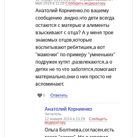
мая 2018 в 11:29
Сообщить модератору
Анатолий Корниенко,по вашему
сообщению ,видно,что дети всегда
остаются с матерью и алименты
взыскивают с отца? А у меня трое
знакомых отцов,которые
воспитывают ребятишек,а вот
"мамочки" по-примеру "умненьких"
подружек кутят ,развлекаются,а о
детях не то что заботятся,помогают
материально,они о них просто не
вспоминают.
Ответить
0
Анатолий Корниенко
Читатель
12 января 2014 в 23:29
Сообщить
модератору
Ольга Болтнева,согласен,есть