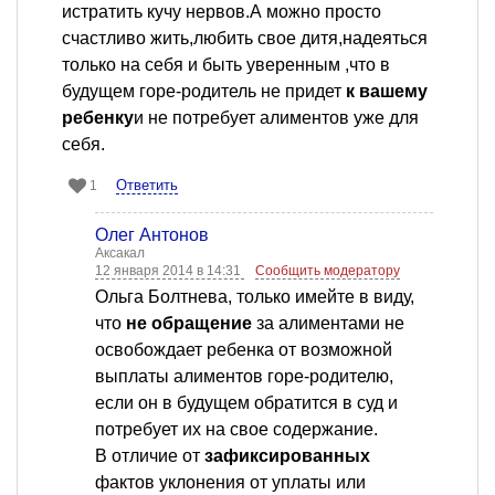
истратить кучу нервов.А можно просто
счастливо жить,любить свое дитя,надеяться
только на себя и быть уверенным ,что в
будущем горе-родитель не придет
к вашему
ребенку
и не потребует алиментов уже для
себя.
Ответить
1
Олег Антонов
Аксакал
12 января 2014 в 14:31
Сообщить модератору
Ольга Болтнева, только имейте в виду,
что
не обращение
за алиментами не
освобождает ребенка от возможной
выплаты алиментов горе-родителю,
если он в будущем обратится в суд и
потребует их на свое содержание.
В отличие от
зафиксированных
фактов уклонения от уплаты или