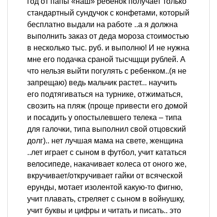
год от папы «наш» ребенок получает только
стандартный сундучок с конфетами, который
бесплатно выдали на работе ..а я должна
выполнить заказ от деда мороза стоимостью
в несколько тыс. руб. и выполню! И не нужна
мне его подачка сраной тысчщщи рублей. А
что нельзя выйти погулять с ребенком..(я не
запрещаю) ведь мальчик растет... научить
его подтягиваться на турнике, отжиматься,
свозить на пляж (проще привести его домой
и посадить у опостылевшего телека – типа
для галочки, типа выполнил свой отцовский
долг).. нет лучшая мама на свете, женщина
..лет играет с сыном в футбол, учит кататься
велосипеде, накачивает колеса от оного же,
вкручивает/откручивает гайки от всяческой
ерунды, мотает изолентой какую-то фигню,
учит плавать, стреляет с сыном в войнушку,
учит буквы и цифры и читать и писать.. это