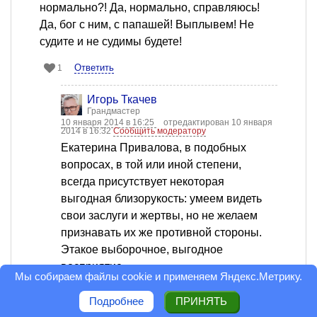
нормально?! Да, нормально, справляюсь!
Да, бог с ним, с папашей! Выплывем! Не
судите и не судимы будете!
Ответить
1
Игорь Ткачев
Грандмастер
10 января 2014 в 16:25
отредактирован 10 января
2014 в 16:32
Сообщить модератору
Екатерина Привалова, в подобных
вопросах, в той или иной степени,
всегда присутствует некоторая
выгодная близорукость: умеем видеть
свои заслуги и жертвы, но не желаем
признавать их же противной стороны.
Этакое выборочное, выгодное
восприятие.
Мы собираем файлы cookie и применяем
Яндекс.Метрику
.
Как матери стараются привязать к себе
Подробнее
ПРИНЯТЬ