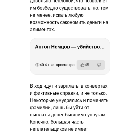
довольно неплохой, что позволяет
им безбедно существовать, но, тем
не менее, искать любую
возможность сэкономить деньги на
алиментах.
Антон Немцов — убийство Бориса Немцова, переезд в Дубай, семья и политика
РЕКЛАМА
РЕКЛАМА
РЕКЛАМА
РЕКЛАМА
40.4 тыс. просмотров
45
В ход идут и зарплаты в конвертах,
и фиктивные справки, и не только.
Некоторые умудрялись и поменять
фамилии, лишь бы уйти от
выплаты денег бывшим супругам.
Конечно, большая часть
неплательщиков не имеет