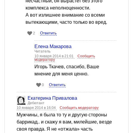
несчастный, он вырастет без этого
комплекса неполноценности.
А вот излишнее внимание со всеми
вытекающими, часто только во вред.
Ответить
2
Елена Макарова
Читатель
10 января 2014 в 21:01
Сообщить
модератору
Игорь Ткачев, спасибо, Ваше
мнение для меня ценно.
Ответить
0
Екатерина Привалова
Дебютант
10 января 2014 в 16:04
Сообщить модератору
Мужчины, я была то ту и другую стороны
баррикад.. и скажу я вам, милейшие, везде
своя правда. Я не «отжала» часть