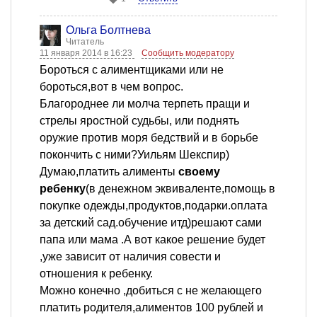
Ольга Болтнева
Читатель
11 января 2014 в 16:23
Сообщить модератору
Бороться с алиментщиками или не
бороться,вот в чем вопрос.
Благороднее ли молча терпеть пращи и
стрелы яростной судьбы, или поднять
оружие против моря бедствий и в борьбе
покончить с ними?Уильям Шекспир)
Думаю,платить алименты
своему
ребенку
(в денежном эквиваленте,помощь в
покупке одежды,продуктов,подарки.оплата
за детский сад.обучение итд)решают сами
папа или мама .А вот какое решение будет
,уже зависит от наличия совести и
отношения к ребенку.
Можно конечно ,добиться с не желающего
платить родителя,алиментов 100 рублей и