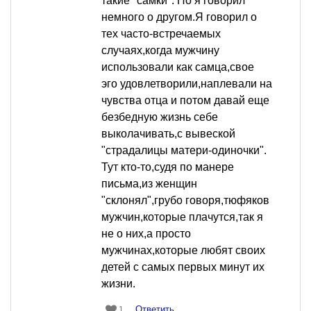
такие "самки". Но я говорил
немного о другом.Я говорил о
тех часто-встречаемых
случаях,когда мужчину
использовали как самца,свое
эго удовлетворили,наплевали на
чувства отца и потом давай еще
безбедную жизнь себе
выколачивать,с вывеской
"страдалицы матери-одиночки".
Тут кто-то,судя по манере
письма,из женщин
"склонял",грубо говоря,тюфяков
мужчин,которые плачутся,так я
не о них,а просто
мужчинах,которые любят своих
детей с самых первых минут их
жизни.
Ответить
1