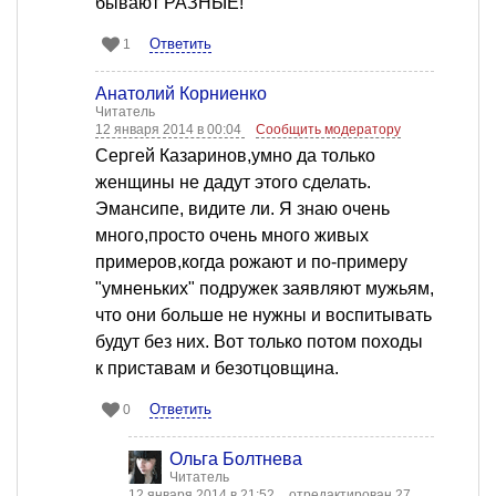
бывают РАЗНЫЕ!
Ответить
1
Анатолий Корниенко
Читатель
12 января 2014 в 00:04
Сообщить модератору
Сергей Казаринов,умно да только
женщины не дадут этого сделать.
Эмансипе, видите ли. Я знаю очень
много,просто очень много живых
примеров,когда рожают и по-примеру
"умненьких" подружек заявляют мужьям,
что они больше не нужны и воспитывать
будут без них. Вот только потом походы
к приставам и безотцовщина.
Ответить
0
Ольга Болтнева
Читатель
12 января 2014 в 21:52
отредактирован 27