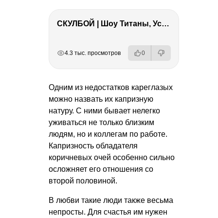
СКУЛБОЙ | Шоу Титаны, Усейн Болт, Ларрат, Зашквар!
РЕКЛАМА
РЕКЛАМА
РЕКЛАМА
РЕКЛАМА
4.3 тыс. просмотров
0
Одним из недостатков кареглазых
можно назвать их капризную
натуру. С ними бывает нелегко
уживаться не только близким
людям, но и коллегам по работе.
Капризность обладателя
коричневых очей особенно сильно
осложняет его отношения со
второй половиной.
В любви такие люди также весьма
непросты. Для счастья им нужен