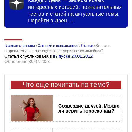
Каждый день — анонсы новых
интересных историй, познавательных
тестов и статей на актуальные темы.
Перейти в Дзен →
Главная страница
/
Фэн-шуй и непознанное
/
Статьи
/
Кто ваш
покровитель по гороскопу североамериканских индейцев?
Статья опубликована в
выпуске 20.01.2022
Обновлено 30.07.2023
Что еще почитать по теме?
Созвездие друзей. Можно
ли верить гороскопам?