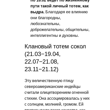
по 18.02 ведет по жизненному
пути такой личный тотем, как
выдра.
Благодаря ее влиянию
они благородны,
любознательны,
доброжелательны, общительны,
интеллигентны и духовны.
Клановый тотем сокол
(21.03−19.04,
22.07−21.08,
23.11−21.12)
Эту величественную птицу
североамериканские индейцы
считали олицетворением огненной
стихии. Она ассоциировалась у них
с солнцем, молнией, громом. Ей