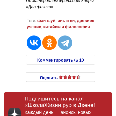
По материалам Фритьофа Капры
«Дао физики».
Теги:
фэн-шуй
,
инь и ян
,
древнее
учение
,
китайская философия
Комментировать
10
Оценить
Подпишитесь на канал
«ШколаЖизни.ру» в Дзене!
Каждый день — анонсы новых