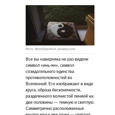
Фото: WorldSpectrum, pixabay.com
Все вы наверняка не раз видели
символ «инь-ян», символ
созидательного единства
противоположностей во
Вселенной. Его изображают в виде
круга, образа бесконечности,
разделенного волнистой линией на
две половины — темную и светлую.
Симметрично расположенные
внутри круга две точки — светлая