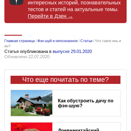
интересных историй, познавательных
тестов и статей на актуальные темы.
Перейти в Дзен →
Главная страница
/
Фэн-шуй и непознанное
/
Статьи
/
Что такое инь и
ян?
Статья опубликована в
выпуске 29.01.2020
Обновлено 22.07.2020
Что еще почитать по теме?
Как обустроить дачу по
фэн-шую?
Древнекитайский