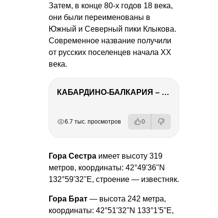
Затем, в конце 80-х годов 18 века,
они были переименованы в
Южный и Северный пики Клыкова.
Современное название получили
от русских поселенцев начала ХХ
века.
КАБАРДИНО-БАЛКАРИЯ – ПУТЕШЕСТВИЕ НА КАВКАЗ часть 3
РЕКЛАМА
РЕКЛАМА
РЕКЛАМА
РЕКЛАМА
6.7 тыс. просмотров
0
Гора Сестра
имеет высоту 319
метров, координаты: 42°49'36''N
132°59'32''E, строение — известняк.
Гора Брат
— высота 242 метра,
координаты: 42°51'32''N 133°1'5''E,