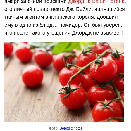
амери­канскими войсками
Джорджа Вашинготона
,
его личный повар, некто Дж. Бейли, являвшийся
тайным агентом английского короля, добавил
ему в одно из блюд… помидор. Он был уверен,
что после такого угощения Джордж не выживет!
Фото:
Depositphotos