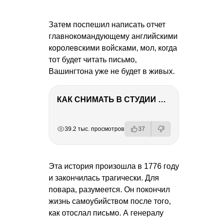
Затем поспешил написать отчет
главнокомандующему английскими
королевскими войсками, мол, когда
тот будет читать письмо,
Вашингтона уже не будет в живых.
КАК СНИМАТЬ В СТУДИИ СО ВСПЫШКАМИ
РЕКЛАМА
РЕКЛАМА
РЕКЛАМА
39.2 тыс. просмотров
37
Эта история произошла в 1776 году
и закончилась трагически. Для
повара, разумеется. Он покон­чил
жизнь самоубийством после того,
как отослал письмо. А генералу