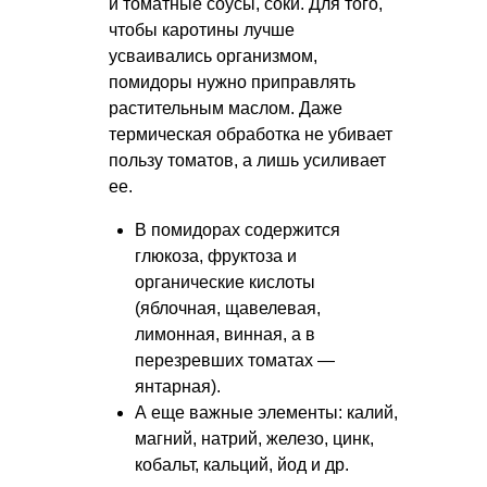
и томатные соусы, соки. Для того,
чтобы каротины лучше
усваивались организмом,
помидоры нужно приправлять
растительным маслом. Даже
термическая обработка не убивает
пользу томатов, а лишь усиливает
ее.
В помидорах содержится
глюкоза, фруктоза и
органические кислоты
(яблочная, щавелевая,
лимонная, винная, а в
перезревших томатах —
янтарная).
А еще важные элементы: калий,
магний, натрий, железо, цинк,
кобальт, кальций, йод и др.