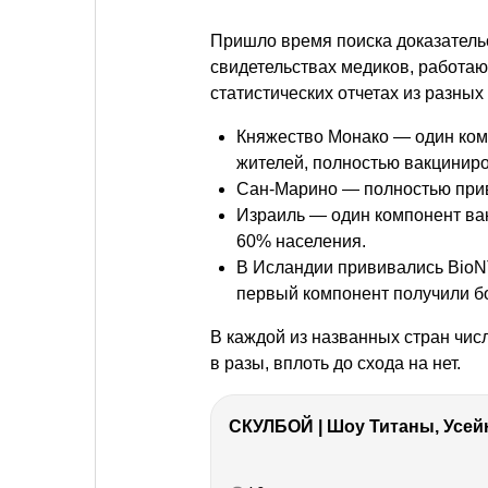
Пришло время поиска доказательс
свидетельствах медиков, работа
статистических отчетах из разных 
Княжество Монако — один ком
жителей, полностью вакцинир
Сан-Марино — полностью приви
Израиль — один компонент вак
60% населения.
В Исландии прививались BioNTe
первый компонент получили б
В каждой из названных стран чис
в разы, вплоть до схода на нет.
СКУЛБОЙ | Шоу Титаны, Усейн
РЕКЛАМА
РЕКЛАМА
РЕКЛАМА
РЕКЛАМА