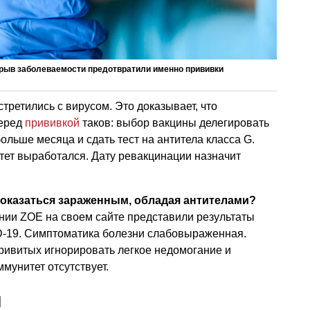
зрыв заболеваемости предотвратили именно прививки
третились с вирусом. Это доказывает, что
перед
прививкой
таков: выбор вакцины делегировать
ольше месяца и сдать тест на антитела класса G.
тет выработался. Дату ревакцинации назначит
я оказаться зараженным, обладая антителами?
ии ZOE на своем сайте представили результаты
-19. Симптоматика болезни слабовыраженная.
ривитых игнорировать легкое недомогание и
ммунитет отсутствует.
м