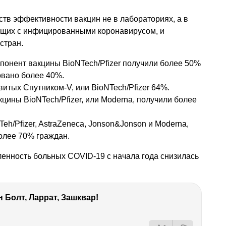
тв эффективности вакцин не в лабораториях, а в
ющих с инфицированными коронавирусом, и
стран.
понент вакцины BioNTeсh/Pfizer получили более 50%
овано более 40%.
тых Спутником-V, или BioNTeсh/Pfizer 64%.
цины BioNTeсh/Pfizer, или Moderna, получили более
h/Pfizer, AstraZeneca, Jonson&Jonson и Moderna,
олее 70% граждан.
ленность больных COVID-19 с начала года снизилась
 Болт, Ларрат, Зашквар!