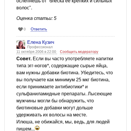
ослепнешь от "блеска её крепких и сильных
волос".
Оценка статьи: 5
Ответить
0
Елена Кузич
Профессионал
11 октября 2006 в 22:00
Сообщить модератору
Совет.
Если вы часто употребляете напитки
типа эгг-ногов*, содержащие сырые яйца,
вам нужны добавки биотина. Убедитесь, что
вы получаете как минимум 25 мкг биотина,
если принимаете антибиотики* и
сульфаниламидные препараты. Лысеющие
мужчины могли бы обнаружить, что
биотиновые добавки могут дольше
удерживать их волосы на месте.
Илюша, не обижайся, мы, ведь, для людей
пишем...