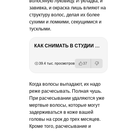
волосяную луковицу. И укладка, и
завивка, и окраска лишь влияют на
структуру волос, делая их более
сухими и ломкими, секущимися и
тусклыми.
КАК СНИМАТЬ В СТУДИИ СО ВСПЫШКАМИ
РЕКЛАМА
РЕКЛАМА
РЕКЛАМА
РЕКЛАМА
39.4 тыс. просмотров
37
Когда волосы выпадают, их надо
реже расчесывать. Полная чушь.
При расчесывании удаляются уже
мертвые волосы, которые могут
задерживаться в коже вашей
головы на срок до трех месяцев.
Кроме того, расчесывание и