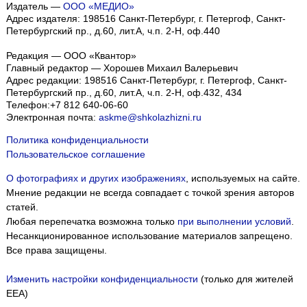
Издатель —
ООО «МЕДИО»
Адрес издателя: 198516 Санкт-Петербург, г. Петергоф, Санкт-
Петербургский пр., д.60, лит.А, ч.п. 2-Н, оф.440
Редакция — ООО «Квантор»
Главный редактор — Хорошев Михаил Валерьевич
Адрес редакции:
198516
Санкт-Петербург, г. Петергоф
,
Санкт-
Петербургский пр., д.60, лит.А, ч.п. 2-Н, оф.432, 434
Телефон:
+7 812 640-06-60
Электронная почта:
askme@shkolazhizni.ru
Политика конфиденциальности
Пользовательское соглашение
О фотографиях и других изображениях
, используемых на сайте.
Мнение редакции не всегда совпадает с точкой зрения авторов
статей.
Любая перепечатка возможна только
при выполнении условий
.
Несанкционированное использование материалов запрещено.
Все права защищены.
Изменить настройки конфиденциальности
(только для жителей
EEA)