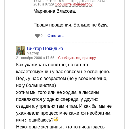
17 мая 2010 в 15:41
отредактирован 24 мая
2018 в 07:29
Сообщить модератору
Марианна Власова,
Прошу прощения. Больше не буду.
Ответить
0
Виктор Покидько
Мастер
21 ноября 2006 в 17:55
Сообщить модератору
Как ухаживать понятно, но вот что
касаетсямужчин у вас совсем не освещено.
Ведь у нас с возрастом (не у всех конечно,
но у большинства)
хотим мы того или не ходим, а лысины
появляются у одних спереди, у других
сзадди а у третьих там и там. И как бы мы не
ухаживали процесс мне кажется необратим,
или я ошибаюсь?
Некоторые женщины , кто то писал здесь