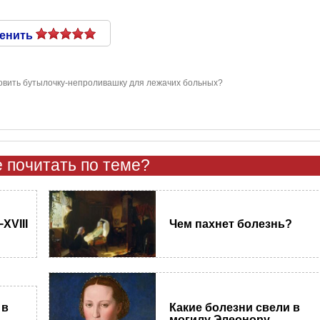
енить
товить бутылочку-непроливашку для лежачих больных?
 почитать по теме?
XVIII
Чем пахнет болезнь?
Какие болезни свели в
 в
могилу Элеонору