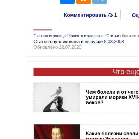
Комментировать
1
Оц
Главная страница
/
Красота и здоровье
/
Статьи
/
Как изго
Статья опубликована в
выпуске 5.03.2008
Обновлено 22.07.2020
Что еще
Чем болели и от чего
умирали моряки XVII−
веков?
Какие болезни свели
могилу Элеонору