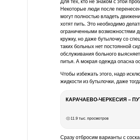
Для тех, кто не знаком с этой пр
Некоторые люди после перенесенн
могут полностью владеть движени
хотят пить. Это необходимо делат
ограниченными возможностями дви
кружку, но даже бутылочку со спе
таких больных нет постоянной сид
обслуживания больного выясняетс
питья. А мокрая одежда опасна о
Чтобы избежать этого, надо искл
жидкости из бутылочки, даже тогда
КАРАЧАЕВО-ЧЕРКЕСИЯ – ПУ
РЕКЛАМА
РЕКЛАМА
РЕКЛАМА
11.9 тыс. просмотров
Сразу отбросим варианты с соскам