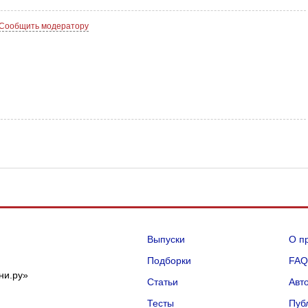
Сообщить модератору
Выпуски
О п
Подборки
FA
ни.ру»
Статьи
Авт
Тесты
Пуб