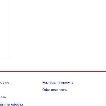
роекте
Реклама на проекте
Q
Обратная связь
орам
личная оферта