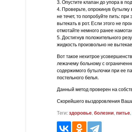
3. Опустите клапан до упора в по
4. Проверьте, опрокинув бутылку 
не течет, то попробуйте пить: пр
вытекать в рот. Если этого не прои
отмотайте немного ранее намотанн
5. Достигнув положительного резу
жидкость произвольно не вытекает
Вот такое нехитрое усовершенст
лежачему больному с ограничен
содержимого бутылочки при ее па
постельного белья.
Данный метод проверен на собст
Скорейшего выздоровления Ваш
Теги:
здоровье
,
болезни
,
питье