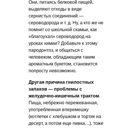
Они, питаясь белковой пищей,
выделяют отходы в виде
сернистых соединений —
сероводорода
и т. д.
Ну, а кто же не
помнит со школьной скамьи, как
«благоухал» сероводород на
уроках химии? Добавьте к этому
пародонтоз, и общаться с
человеком, обладающим таким
ароматным букетом, становится
попросту невозможно.
Другая причина гнилостных
запахов — проблемы с
желудочно-кишечным трактом
.
Пища, небрежно пережеванная,
употребленная вперемешку
(котлетки с хлебушком и тортик на
десерт, а потом еще пивка…), тоже