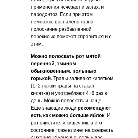
применения исчезает и запах, и
пародонтоз. Если при этом
немножко воспалено горло,
полоскание разбавленной
перекисью поможет справиться и с
этим.
Можно полоскать рот мятой
перечной, тмином
обыкновенным, полынью
горькой
. Травы заливают кипятком
(1−2 ложки травы на стакан
кипятка) и употребляют 4−6 раз в
день. Можно полоскать и чаще.
Еще знающие люди
рекомендуют
есть как можно больше яблок
. И
рот очистите, и кишечник, а его
состояние тоже влияет на свежесть
дыхания. И конечно, если у вас