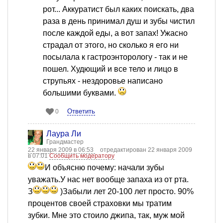
рот... Аккуратист был каких поискать, два
раза в день принимал душ и зубы чистил
после каждой еды, а вот запах! Ужасно
страдал от этого, но сколько я его ни
посылала к гастроэнторологу - так и не
пошел. Худющий и все тело и лицо в
струпьях - нездоровье написано
большими буквами.
Ответить
0
Лаура Ли
Грандмастер
22 января 2009 в 06:53
отредактирован 22 января 2009
в 07:01
Сообщить модератору
И объясню почему: начали зубы
уважать.У нас нет вообще запаха из от рта.
З
)Забыли лет 20-100 лет просто. 90%
процентов своей страховки мы тратим
зубки. Мне это стоило джипа, так, муж мой