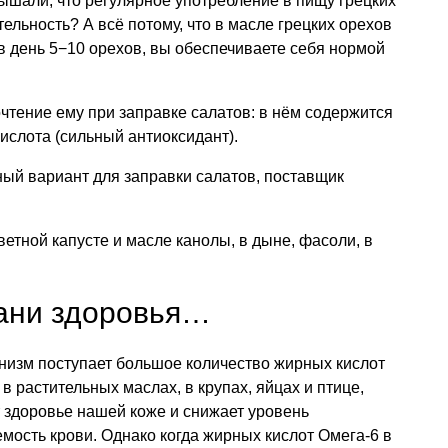
ышали, что регулярное употребление в пищу грецких
ельность? А всё потому, что в масле грецких орехов
 в день 5−10 орехов, вы обеспечиваете себя нормой
чтение ему при заправке салатов: в нём содержится
кислота (сильный антиоксидант).
ый вариант для заправки салатов, поставщик
етной капусте и масле канолы, в дыне, фасоли, в
рани здоровья…
низм поступает большое количество жирных кислот
в растительных маслах, в крупах, яйцах и птице,
 здоровье нашей коже и снижает уровень
мость крови. Однако когда жирных кислот Омега-6 в