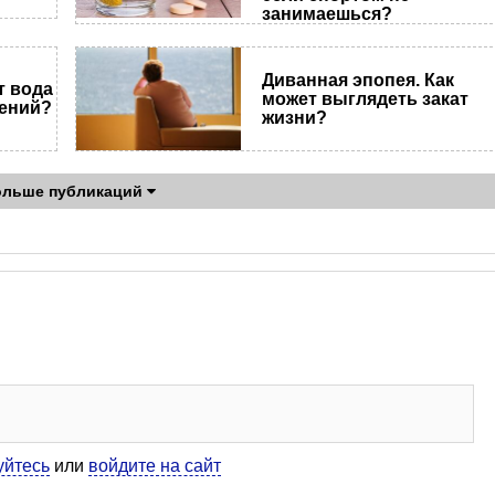
занимаешься?
Диванная эпопея. Как
т вода
может выглядеть закат
тений?
жизни?
ольше публикаций
уйтесь
или
войдите на сайт