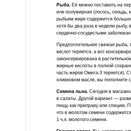
Рыба.
Её можно поставить на пер
или полужирная (лосось, сельдь, 
рыбьем жире содержится большое 
хотя бы два раза в неделю рыбу,
сердечно-сосудистыми заболеван
Предпочтительнее свежая рыба, т
кислот теряется, а вот консерви
законсервирована в растительном 
жирные кислоты в полной сохранн
часть жиров Омега-3 теряется). 
оливковом масле, вы пополните 
Семена льна.
Сегодня в магазин
в салаты. Другой вариант — разм
пищу, как приправу или специю. П
что в молотом семени содержится 
1 ч.л. молотого семени.