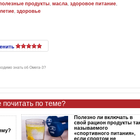
полезные продукты
,
масла
,
здоровое питание
,
летие
,
здоровье
енить
ходимо знать об Омега-3?
 почитать по теме?
Полезно ли включать в
свой рацион продукты та
называемого
зиму?
«спортивного питания»,
если спортом не