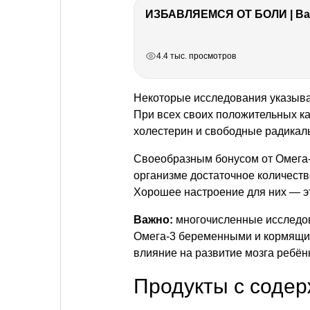
ИЗБАВЛЯЕМСЯ ОТ БОЛИ | Важ
РЕКЛАМА
РЕКЛАМА
РЕКЛАМА
РЕКЛАМА
4.4 тыс. просмотров
Некоторые исследования указываю
При всех своих положительных ка
холестерин и свободные радикал
Своеобразным бонусом от Омега-3
организме достаточное количеств
Хорошее настроение для них — эт
Важно:
многочисленные исследов
Омега-3 беременными и кормящи
влияние на развитие мозга ребён
Продукты с соде