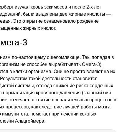
рберг изучал кровь эскимосов и после 2-х лет
следований, были выделены две жирные кислоты —
оевая. Это открытие ознаменовало рождение
сыщенных жирных кислот.
мега-3
анизм по-настоящему ошеломляюще. Так, попадая в
организм не способен вырабатывать Омега-3),
ся в клетки организма. Они не просто влияют на их
. Результатом такой деятельности становится
дистой системы, отсюда снижение риска сердечных
я нормализация кровяного давления (главный бич
ние, отмечается снятие воспалительных процессов в
х процессов, как следствие лучшей работы мозга.
 иммунитета, помогает при лечении кожных
болезни Альцгеймера.