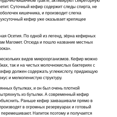
лудочно-кишечном тракте, активируют секреторную
етит. Суточный кефир содержит следы спирта, не
болочек кишечника, и производит слегка
вухсуточный кефир уже оказывает крепящее
ая Осетия. По одной из легенд, зёрна кефирных
сам Магомет. Отсюда и пошло название местных
рока».
нескольких видов микроорганизмов. Кефир можно
ках, так и на чистых молочнокислых бактериях с
ефир должен содержать углекислоту, придающую
ус и мелкопенистую структуру.
лянных бутылках, и он был очень плотной
вытряхнуть из бутылки. А современный кефир
 объяснить. Раньше кефир заквашивали прямо в
производят в огромных резервуарах и готовый
 перемешивают. Напиток поэтому и получается