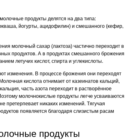
 молочные продукты делятся на два типа:
окваша, йогурты, ацидофилин) и смешанного (кефир,
ния молочный сахар (лактоза) частично переходит в
чных продуктов. А в продуктах смешанного брожения
нием летучих кислот, спирта и углекислоты.
ют изменения. В процессе брожения они переходят
Молочная кислота отнимает от казеинатов кальций,
кальция, часть азота переходит в растворённое
. Поэтому молочнокислые продукты легче усваиваются
не претерпевает никаких изменений. Тягучая
родуктов появляется благодаря слизистым расам
олочные продукты