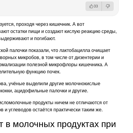
33
уется, проходя через кишечник. А вот
ают остатки пищи и создают кислую реакцию среды,
выдерживают и погибают.
ской палочки показали, что лактобацилла очищает
ворных микробов, в том числе от дизентерии и
рмализации полезной микрофлоры кишечника. А
елительную функцию почек.
кова, учёные выделили другие молочнокислые
кокки, ацидофильные палочки и другие.
кисломолочные продукты ничем не отличаются от
в и углеводов остаётся практически таким же.
т в молочных продуктах при