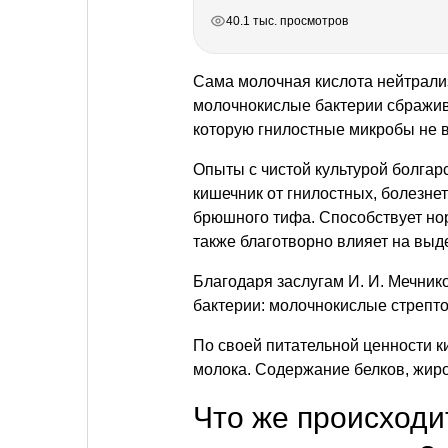
РЕКЛАМА
РЕКЛАМА
РЕКЛАМА
РЕКЛАМА
40.1 тыс. просмотров
Сама молочная кислота нейтрализ
молочнокислые бактерии сбражив
которую гнилостные микробы не 
Опыты с чистой культурой болгар
кишечник от гнилостных, болезнет
брюшного тифа. Способствует но
также благотворно влияет на выд
Благодаря заслугам И. И. Мечни
бактерии: молочнокислые стрепто
По своей питательной ценности 
молока. Содержание белков, жиро
Что же происходи