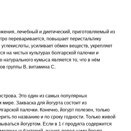
жения, лечебный и диетический, приготовляемый из
стро переваривается, повышает перистальтику
 углекислоты, усиливает обмен веществ, укрепляет
ся на чистых культурах болгарской палочки и
натурального кумыса является то, что в нём
в группы В, витамина С.
острова. Это один из самых популярных
 мире. Закваска для йогурта состоит из
гарской палочки. Конечно, йогурт полезен, только
ерить по названию и по сроку годности. Только живой
ываться йогуртом. Если в 1 г продукта содержится
молочных бактерий, значит, перед нами йогурт.