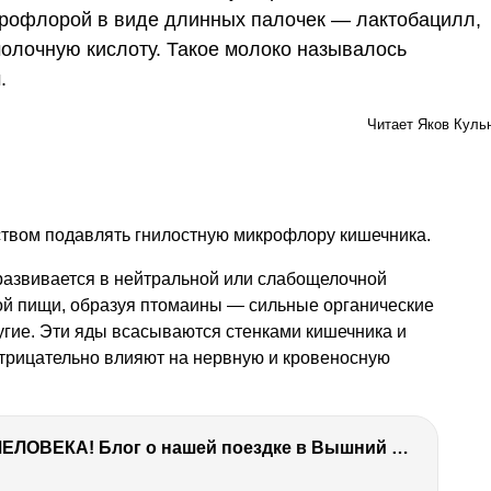
рофлорой в виде длинных палочек — лактобацилл,
олочную кислоту. Такое молоко называлось
.
Читает Яков Куль
ством подавлять гнилостную микрофлору кишечника.
азвивается в нейтральной или слабощелочной
вой пищи, образуя птомаины — сильные органические
ругие. Эти яды всасываются стенками кишечника и
отрицательно влияют на нервную и кровеносную
ТЫ УДИВИШЬСЯ СИЛЕ ЭТО ЧЕЛОВЕКА! Блог о нашей поездке в Вышний Волочек