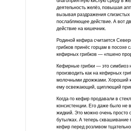
благоприятную кислую среду в же
деятельность желёз, повышая апп
вызывая раздражения слизистых о
послабляющее действие. А вот д
действие на кишечник.
Родиной кефира считается Северн
грибков принёс горцам в посохе 
кефирных грибков — «пшено про
Кефирные грибки — это симбиоз 
производить как на кефирных гриб
молочными дрожжами. Хороший к
ему освежающий, щиплющий привк
Когда-то кефир продавали в стек
консистенции. Его даже было не 
жидкий. Это можно очень просто
бутылках. А теперь сквашивание 
кефир перед розливом тщательно