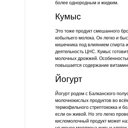
более однородным и жидким.
Кумыс
Это тоже продукт смешанного бро
кобыльего молока. Он легко и бы
кишечника под влиянием спирта и
деятельность ЦНС. Кумыс готовит
молочных дрожжей. Особенностью 
повышается содержание витамино
Йогурт
Йогурт родом с Балканского полу
молочнокислых продуктов во всём
термофильного стрептококка и бол
если он живой. Но это легко пров
кисломолочный продукт может наз
не менее миллиона живых клеток 