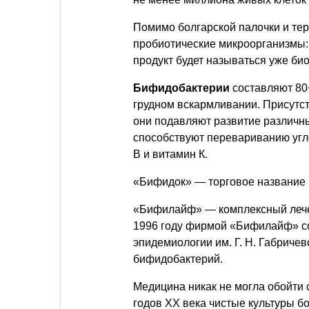
Помимо болгарской палочки и тер
пробиотические микроорганизмы:
продукт будет называться уже био
Бифидобактерии
составляют 80
грудном вскармливании. Присутст
они подавляют развитие различн
способствуют перевариванию угл
В и витамин К.
«Бифидок» — торговое название 
«Бифилайф» — комплексный лече
1996 году фирмой «Бифилайф» с
эпидемиологии им. Г. Н. Габричев
бифидобактерий.
Медицина никак не могла обойти 
годов ХХ века чистые культуры б