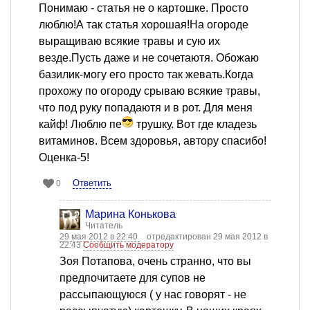
Понимаю - статья не о картошке. Просто
люблю!А так статья хорошая!На огороде
выращиваю всякие травы и сую их
везде.Пусть даже и не сочетаютя. Обожаю
базилик-могу его просто так жевать.Когда
прохожу по огороду срываю всякие травы,
что под руку попадаютя и в рот. Для меня
кайф! Люблю пе
трушку. Вот где кладезь
витаминов. Всем здоровья, автору спасибо!
Оценка-5!
Ответить
0
Марина Конькова
Читатель
29 мая 2012 в 22:40
отредактирован 29 мая 2012 в
22:43
Сообщить модератору
Зоя Потапова, очень странно, что вы
предпочитаете для супов не
рассыпающуюся ( у нас говорят - не