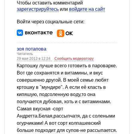
Чтобы оставить комментарий
зарегистрируйтесь
или
войдите на сайт
Войти через социальные сети:
зоя потапова
Читатель
29 мая 2012 в 12:24
Сообщить модератору
Картошку лучше всего готовить в пароварке.
Вот где сохранятся и витамины, и вкус
совершенно другой. В моей семье любят
кртошку в "мундире". А если её класть в
кипяшую, подсоленную воду,то она
получается дубовая, хоть и с витаминами.
Самая вкусная -сорт
Андретта.Белая,рассыпчатя, да с солеными
огурчиками! А вот сорт колпашевский
больше подходит для супов-не рассыпается.