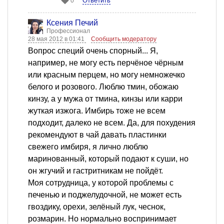
Ответить
0
Ксения Печий
Профессионал
28 мая 2012 в 01:41
Сообщить модератору
Вопрос специй очень спорный... Я,
например, не могу есть перчёное чёрным
или красным перцем, но могу немножечко
белого и розового. Люблю тмин, обожаю
кинзу, а у мужа от тмина, кинзы или карри
жуткая изжога. Имбирь тоже не всем
подходит, далеко не всем. Да, для похудения
рекомендуют в чай давать пластинки
свежего имбиря, я лично люблю
маринованный, который подают к суши, но
он жгучий и гастритникам не пойдёт.
Моя сотрудница, у которой проблемы с
печенью и поджелудочной, не может есть
гвоздику, орехи, зелёный лук, чеснок,
розмарин. Но нормально воспринимает