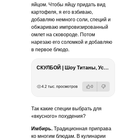
яйцом. Чтобы яйцу придать вид
картофеля, я его взбиваю,
добавляю немного соли, специй и
обжариваю импровизированный
омлет на сковороде. Потом
нарезаю его соломкой и добавляю
в первое блюдо.
СКУЛБОЙ | Шоу Титаны, Усейн Болт, Ларрат, Зашквар!
РЕКЛАМА
РЕКЛАМА
РЕКЛАМА
4.2 тыс. просмотров
0
Так какие специи выбрать для
«вкусного» похудения?
Имбирь.
Традиционная приправа
ко многим блюдам. В кулинарии