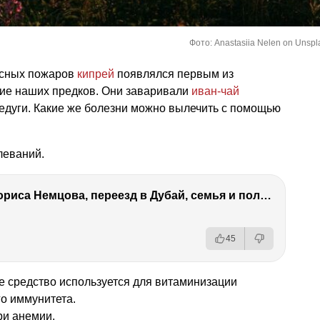
Фото: Anastasiia Nelen on Unspl
лесных пожаров
кипрей
появлялся первым из
ние наших предков. Они заваривали
иван-чай
недуги. Какие же болезни можно вылечить с помощью
леваний.
Антон Немцов — убийство Бориса Немцова, переезд в Дубай, семья и политика
45
е средство используется для витаминизации
о иммунитета.
ри анемии.