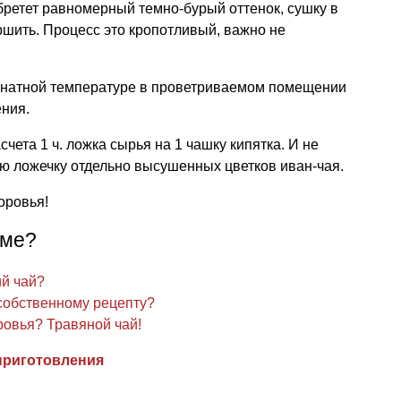
ретет равномерный темно-бурый оттенок, сушку в
шить. Процесс это кропотливый, важно не
мнатной температуре в проветриваемом помещении
ения.
чета 1 ч. ложка сырья на 1 чашку кипятка. И не
ую ложечку отдельно высушенных цветков иван-чая.
оровья!
еме?
ий чай?
 собственному рецепту?
ровья? Травяной чай!
приготовления