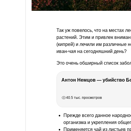
Так уж повелось, что на местах 
растений. Этим и привлек внима
(кипрей) и лечили им различные 
иван-чая на сегодняшний день?
Это очень обширный список забо
РЕКЛАМА
РЕКЛАМА
РЕКЛАМА
РЕКЛАМА
РЕКЛАМА
40.5 тыс. просмотров
Прежде всего данное народно
организма и укрепления общег
Применяется чай из листьев п