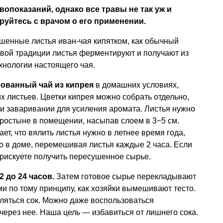
вопоказаний, однако все травы не так уж и
руйтесь с врачом о его применении.
шенные листья иван-чая кипятком, как обычный
овой традиции листья ферментируют и получают из
хнологии настоящего чая.
ованный чай из кипрея
в домашних условиях,
их листьев. Цветки кипрея можно собрать отдельно,
ри заваривании для усиления аромата. Листья нужно
 простыне в помещении, насыпав слоем в 3−5 см.
ет, что вялить листья нужно в летнее время года,
но в доме, перемешивая листья каждые 2 часа. Если
о рискуете получить пересушенное сырье.
 до 24 часов.
Затем готовое сырье перекладывают
и по тому принципу, как хозяйки вымешивают тесто.
ляться сок. Можно даже воспользоваться
через нее. Наша цель — избавиться от лишнего сока.