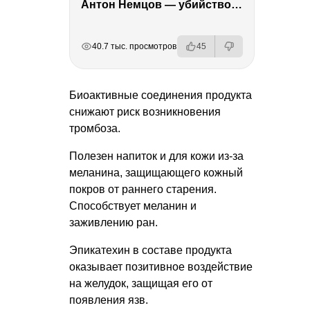
Антон Немцов — убийство Бориса Немцова, переезд в Дубай, семья и политика
РЕКЛАМА
РЕКЛАМА
РЕКЛАМА
40.7 тыс. просмотров
45
Биоактивные соединения продукта
снижают риск возникновения
тромбоза.
Полезен напиток и для кожи из-за
меланина, защищающего кожный
покров от раннего старения.
Способствует меланин и
заживлению ран.
Эпикатехин в составе продукта
оказывает позитивное воздействие
на желудок, защищая его от
появления язв.