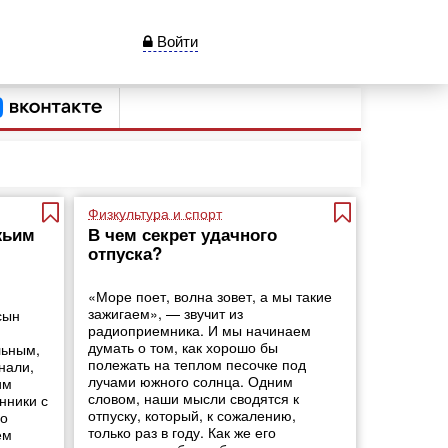
Войти
Физкультура и спорт
жьим
В чем секрет удачного
отпуска?
«Море поет, волна зовет, а мы такие
зажигаем», — звучит из
сын
радиоприемника. И мы начинаем
думать о том, как хорошо бы
льным,
полежать на теплом песочке под
нали,
лучами южного солнца. Одним
им
словом, наши мысли сводятся к
нники с
отпуску, который, к сожалению,
но
только раз в году. Как же его
ем