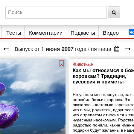
Тесты
Комментарии
Подкасты
Видео
Выпуск от
года
/ пятница
1
июня
2007
Животные
Как мы относимся к бо
коровкам? Традиции,
суеверия и приметы
Не успели мы оглянуться, как 
полюбил божьих коровок. Это
оказалось настолько заразите
что и мы, родители, вдруг осоз
что с трепетом относимся к эт
чудесным насекомым. Родстве
радостью поняли, какие имен
подарки будут желанны в наш