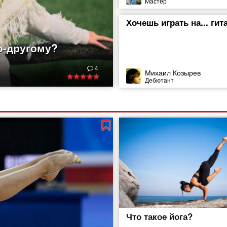
Мастер
Хочешь играть на... гит
о-другому?
ды. И не только они,
4
дывает их творения.
Михаил Козырев
Дебютант
, выполненные
ышивания издавна
ет искать еще в
о было
Что такое йога?