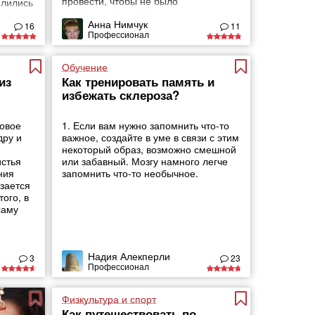
провести, чтобы не было
елились
испорченного настроения и
ижки,
Анна Нимчук
разочарований?
 с
16
11
Профессионал
.
Обучение
из
Как тренировать память и
избежать склероза?
овое
1. Если вам нужно запомнить что-то
дру и
важное, создайте в уме в связи с этим
некоторый образ, возможно смешной
стья
или забавный. Мозгу намного легче
ния
запомнить что-то необычное.
зается
того, в
саму
Надия Алекперли
3
23
Профессионал
Физкультура и спорт
Как путешествовать по