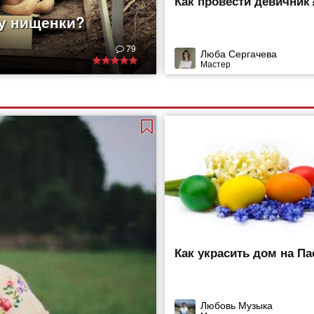
Как провести девичник
 у нищенки?
79
Люба Сергачева
Мастер
Как украсить дом на Па
Любовь Музыка