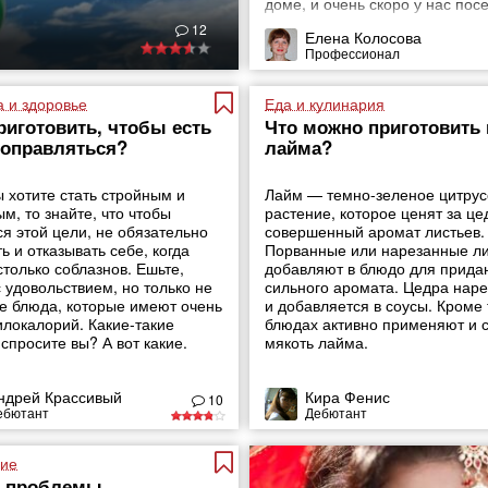
доме, и очень скоро у нас пос
магниты, картины, вышивки, кн
12
Елена Колосова
брелки, игрушки, и даже ковры
Профессионал
изображением божьих коровок
а и здоровье
Еда и кулинария
риготовить, чтобы есть
Что можно приготовить 
поправляться?
лайма?
ы хотите стать стройным и
Лайм — темно-зеленое цитрус
м, то знайте, что чтобы
растение, которое ценят за це
ся этой цели, не обязательно
совершенный аромат листьев.
ь и отказывать себе, когда
Порванные или нарезанные ли
столько соблазнов. Ешьте,
добавляют в блюдо для прида
 удовольствием, но только не
сильного аромата. Цедра наре
те блюда, которые имеют очень
и добавляется в соусы. Кроме 
илокалорий. Какие-такие
блюдах активно применяют и 
спросите вы? А вот какие.
мякоть лайма.
ндрей Крассивый
Кира Фенис
10
ебютант
Дебютант
ие
м проблемы