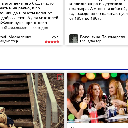
 в этот день, его будут часто
коллекционера и художника-
ать и на радио, и по
эмальера. А может, и юбилей,
дению, да и газеты напишут
год рождения ее называют усл
 добрых слов. А для читателей
от 1857 до 1867.
Жизни.ру» я приготовил
шой эксклюзив — сегодня
у о своей встрече с этим
рий Москаленко
Валентина Пономарева
арным человеком.
5
рандмастер
Грандмастер