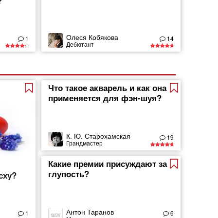
?
Олеся Кобякова
1
14
Дебютант
Что такое акварель и как она
применяется для фэн-шуя?
К. Ю. Старохамская
19
Грандмастер
Какие премии присуждают за
глупость?
сху?
Антон Таранов
1
6