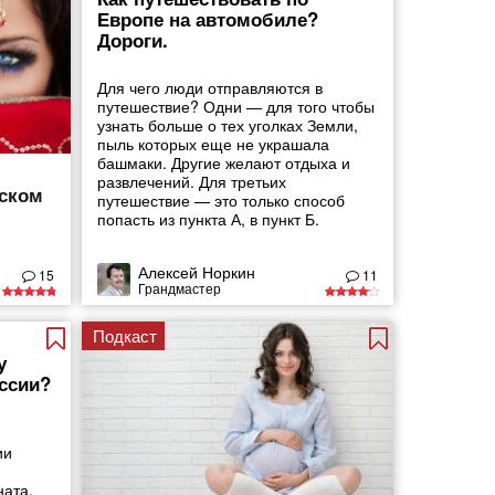
Европе на автомобиле?
Дороги.
Для чего люди отправляются в
путешествие? Одни — для того чтобы
узнать больше о тех уголках Земли,
пыль которых еще не украшала
башмаки. Другие желают отдыха и
развлечений. Для третьих
йском
путешествие — это только способ
попасть из пункта А, в пункт Б.
Алексей Норкин
15
11
Грандмастер
Подкаст
у
ссии?
ии
ната,