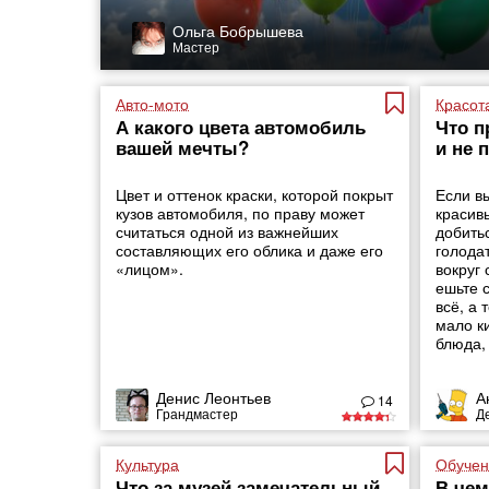
Ольга Бобрышева
Мастер
Авто-мото
Красот
А какого цвета автомобиль
Что п
вашей мечты?
и не 
Цвет и оттенок краски, которой покрыт
Если в
кузов автомобиля, по праву может
красивы
считаться одной из важнейших
добить
составляющих его облика и даже его
голодат
«лицом».
вокруг 
ешьте с
всё, а 
мало к
блюда, 
Денис Леонтьев
А
14
Грандмастер
Д
Культура
Обучен
Что за музей замечательный
В че