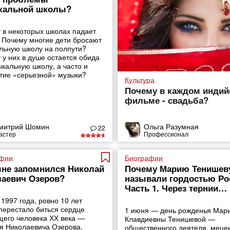
кальной школы?
 в некоторых школах падает
 Почему многие дети бросают
льную школу на полпути?
 у них в душе остается обида
ыкальную школу, а часто и
тие «серьезной» музыки?
Культура
Почему в каждом инди
фильме - свадьба?
митрий Шомин
Ольга Разумная
22
астер
Профессионал
фии
Биографии
не запомнился Николай
Почему Марию Тенишев
аевич Озеров?
называли гордостью Ро
Часть 1. Через тернии…
1997 года, ровно 10 лет
 перестало биться сердце
1 июня — день рожденья Мар
его человека ХХ века —
Клавдиевны Тенишевой —
я Николаевича Озерова.
общественного деятеля, меце