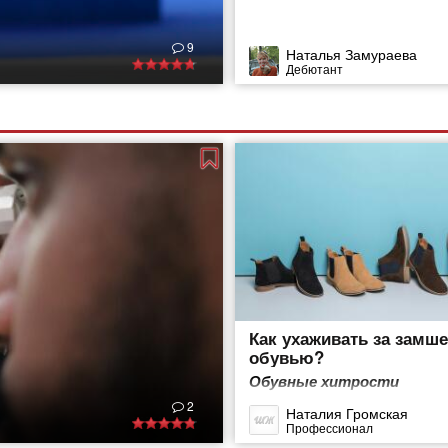
9
Наталья Замураева
Дебютант
Как ухаживать за замш
обувью?
Обувные хитрости
2
Наталия Громская
Профессионал