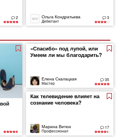
Ольга Кондратьева
2
3
Дебютант
«Спасибо» под лупой, или
Умеем ли мы благодарить?
Елена Скалацкая
35
Мастер
Как телевидение влияет на
сознание человека?
евой
Марина Витюк
17
Профессионал