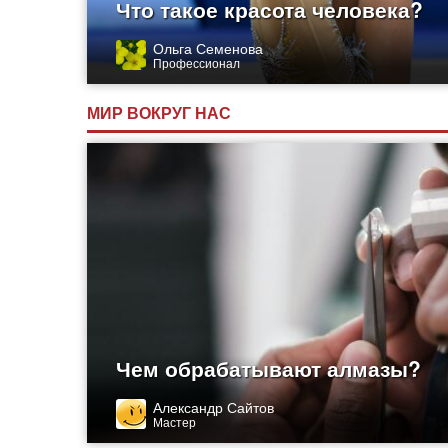
Что такое красота человека?
Ольга Семенова
Профессионал
МИР ВОКРУГ НАС
Чем обрабатывают алмазы?
Александр Сайтов
Мастер