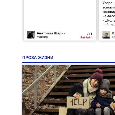
Уверен,
вспомин
телеви
немало
«Школы
неболь
расскаж
Анатолий Шарий
Ю
легенд
1
Мастер
Г
ПРОЗА ЖИЗНИ