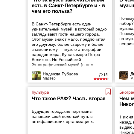
есть в Санкт-Петербурге и - в
музы
чем его польза?
Почему
набор?
В Санкт-Петербурге есть один
музыка
удивительный музей, в который редко
Почему
заглядывают гости нашего города.
на муз
Этот музей знают мало, предпочитая
неприя
его другому, более старому и более
знаменитому — музею этнографии
народов мира, Кунсткамере Петра
Великого. Но Российский
Этнографический музей (о нем
пойдет речь) интересен и уникален
Надежда Рубцова
Д
ничуть не меньше. В основе его
15
Мастер
М
собрания — несколько
императорских коллекций: Русской,
Сибирской, Кавказской, Буддистской и
Культура
Биогра
Что такое РАФ? Часть вторая
Чем м
Никол
Будущие городские партизаны
начинали свой нелегкий путь в
1 июня 
антифашистских организациях.
назад,
выдающ
Никола