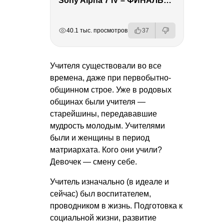
Sony Alpha 7 IV – ФИНАЛЬНЫЙ ОБЗОР
РЕКЛАМА
РЕКЛАМА
РЕКЛАМА
РЕКЛАМА
40.1 тыс. просмотров
37
Учителя существовали во все
времена, даже при первобытно-
общинном строе. Уже в родовых
общинах были учителя —
старейшины, передававшие
мудрость молодым. Учителями
были и женщины в период
матриархата. Кого они учили?
Девочек — смену себе.
Учитель изначально (в идеале и
сейчас) был воспитателем,
проводником в жизнь. Подготовка к
социальной жизни, развитие