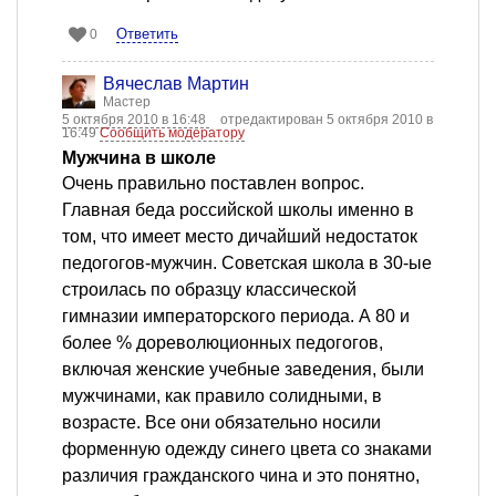
Ответить
0
Вячеслав Мартин
Мастер
5 октября 2010 в 16:48
отредактирован 5 октября 2010 в
16:49
Сообщить модератору
Мужчина в школе
Очень правильно поставлен вопрос.
Главная беда российской школы именно в
том, что имеет место дичайший недостаток
педогогов-мужчин. Советская школа в 30-ые
строилась по образцу классической
гимназии императорского периода. А 80 и
более % дореволюционных педогогов,
включая женские учебные заведения, были
мужчинами, как правило солидными, в
возрасте. Все они обязательно носили
форменную одежду синего цвета со знаками
различия гражданского чина и это понятно,