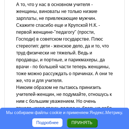
А то, что у нас в основном учителя -
женщины, виноваты не только низкие
зарплаты, не привлекающие мужчин.
Скажите спасибо еще и Крупской Н.К. -
первой женщине-"педагогу" (прости,
Господи) в советском государстве. Плюс
стереотип: дети - женское дело, да и то, что
труд физически не тяжелый. Ведь и
продавцы, и портные, и парикмахеры, да
врачи - по большей части теперь женщины,
тоже можно рассуждать о причинах. А они те
же, что и для учителя.
Никоим образом не пытаюсь принизить
учителей-женщин, не подумайте, отношусь к
ним с большим уважением. Но очень
тяжело, имея своих, родимых, брать на себя
Мы собираем файлы cookie и применяем
Яндекс.Метрику
.
ответственность за обучение и воспитание
толпы чужих.
Подробнее
ПРИНЯТЬ