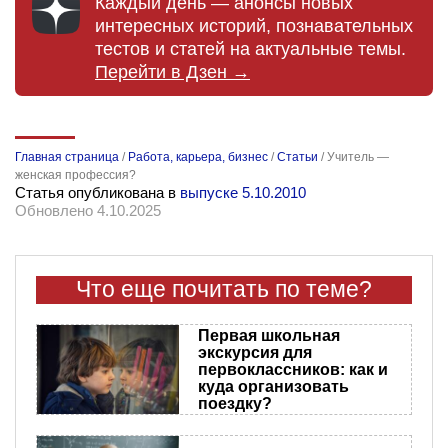
Каждый день — анонсы новых
интересных историй, познавательных
тестов и статей на актуальные темы.
Перейти в Дзен →
Главная страница
/
Работа, карьера, бизнес
/
Статьи
/
Учитель —
женская профессия?
Статья опубликована в
выпуске 5.10.2010
Обновлено 4.10.2025
Что еще почитать по теме?
Первая школьная
экскурсия для
первоклассников: как и
куда организовать
поездку?