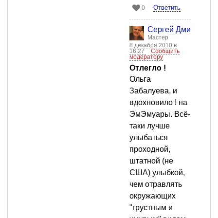
Ответить
0
Сергей Дмитриев
Мастер
8 декабря 2010 в
16:27
Сообщить
модератору
Отлегло !
Ольга
Забалуева, и
вдохновило ! на
ЭмЭмуары. Всё-
таки лучше
улыбаться
проходной,
штатной (не
США) улыбкой,
чем отравлять
окружающих
"грустным и