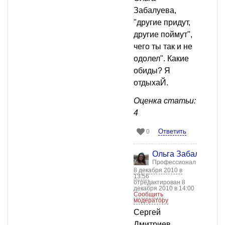
Забалуева,
"другие придут,
другие поймут",
чего ты так и не
одолел". Какие
обиды? Я
отдыхаЙ.
Оценка статьи:
4
Ответить
0
Ольга Забалуева
Профессионал
8 декабря 2010 в
13:56
отредактирован 8
декабря 2010 в 14:00
Сообщить
модератору
Сергей
Дмитриев,