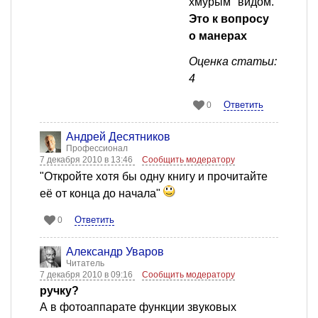
хмурым" видом.
Это к вопросу
о манерах
Оценка статьи:
4
Ответить
0
Андрей Десятников
Профессионал
7 декабря 2010 в 13:46
Сообщить модератору
"Откройте хотя бы одну книгу и прочитайте
её от конца до начала"
Ответить
0
Александр Уваров
Читатель
7 декабря 2010 в 09:16
Сообщить модератору
ручку?
А в фотоаппарате функции звуковых