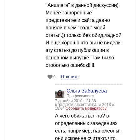
"Аншлага" в данной дискуссии).
Менее зашоренные
представители сайта давно
поняли в чём "соль" моей
статьи.)) только без обид,ладно?
И ещё хорошо,что вы не видели
эту статью до публикации в
основном выпуске. Там было
стооолько ошибок!!!!!
Ответить
0
Ольга Забалуева
Профессионал
7 декабря 2010 в 21:38
отредактирован 1 августа 2013 в
18:04
Сообщить модератору
А чего обижаться-то? в
определенных заведениях
есть, например, наполеоны,
они искренне считают, что