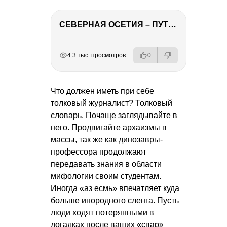
СЕВЕРНАЯ ОСЕТИЯ – ПУТЕШЕСТВИЕ НА КАВКАЗ часть 4
РЕКЛАМА
РЕКЛАМА
РЕКЛАМА
4.3 тыс. просмотров
0
Что должен иметь при себе
толковый журналист? Толковый
словарь. Почаще заглядывайте в
него. Продвигайте архаизмы в
массы, так же как динозавры-
профессора продолжают
передавать знания в области
мифологии своим студентам.
Иногда «аз есмь» впечатляет куда
больше инородного сленга. Пусть
люди ходят потерянными в
догадках после ваших «свар»