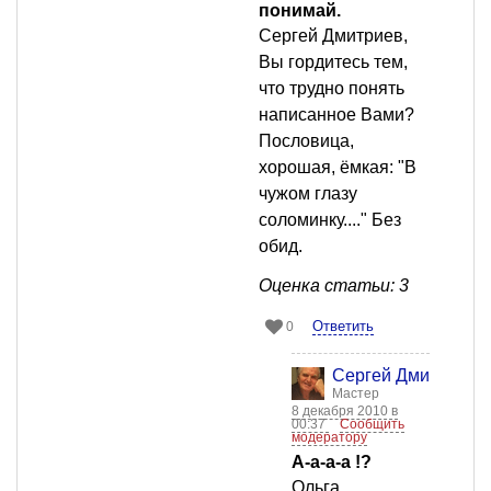
понимай.
Сергей Дмитриев,
Вы гордитесь тем,
что трудно понять
написанное Вами?
Пословица,
хорошая, ёмкая: "В
чужом глазу
соломинку...." Без
обид.
Оценка статьи: 3
Ответить
0
Сергей Дмитриев
Мастер
8 декабря 2010 в
00:37
Сообщить
модератору
А-а-а-а !?
Ольга