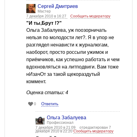
Сергей Дмитриев
Мастер
7 декабря 2010 в 16:27
Сообщить модератору
"И ты,Брут !?"
Ольга Забалуева, уж поозорничать
нельзя по молодости лет?. Я в упор не
разглядел ненависти к журналюгам,
наоборот, просто россыпи ужимок и
приёмчиков, как успешно работать и чем
вдохновляться на литподвиги. Вам тоже
нИзачОт за такой щекораздутый
коммент.
Оценка статьи: 4
Ответить
0
Ольга Забалуева
Профессионал
7 декабря 2010 в 21:09
отредактирован 7
декабря 2010 в 22:20
Сообщить модератору