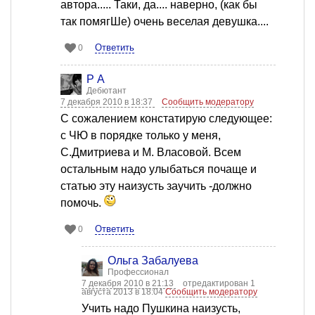
автора..... Таки, да.... наверно, (как бы
так помягШе) очень веселая девушка....
Ответить
0
Р А
Дебютант
7 декабря 2010 в 18:37
Сообщить модератору
С сожалением констатирую следующее:
с ЧЮ в порядке только у меня,
С.Дмитриева и М. Власовой. Всем
остальным надо улыбаться почаще и
статью эту наизусть заучить -должно
помочь.
Ответить
0
Ольга Забалуева
Профессионал
7 декабря 2010 в 21:13
отредактирован 1
августа 2013 в 18:04
Сообщить модератору
Учить надо Пушкина наизусть,