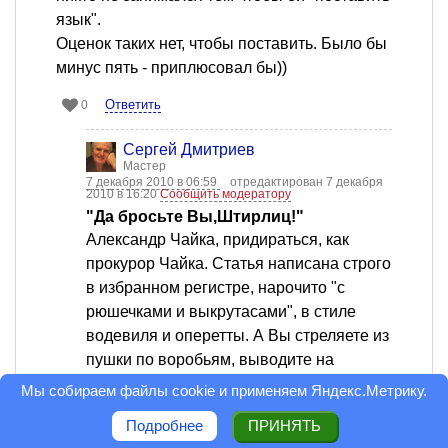
язык".
Оценок таких нет, чтобы поставить. Было бы
минус пять - приплюсовал бы))
Ответить
0
Сергей Дмитриев
Мастер
7 декабря 2010 в 06:59
отредактирован 7 декабря
2010 в 16:20
Сообщить модератору
"Да бросьте Вы,Штирлиц!"
Александр Чайка, придираться, как
прокурор Чайка. Статья написана строго
в избранном регистре, нарочито "с
рюшечками и выкрутасами", в стиле
водевиля и оперетты. А Вы стреляете из
пушки по воробьям, выводите на
позиции тяжёлую артиллерию своих
Мы собираем файлы cookie и применяем
Яндекс.Метрику
.
познаний и страшилок, какую трёпку за
Подробнее
ПРИНЯТЬ
язык могут учинить редакторы.