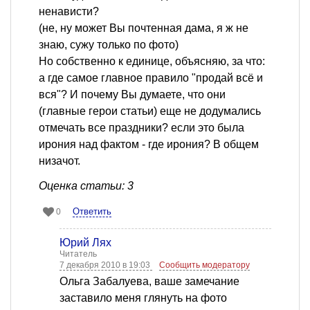
ненависти?
(не, ну может Вы почтенная дама, я ж не
знаю, сужу только по фото)
Но собственно к единице, объясняю, за что:
а где самое главное правило "продай всё и
вся"? И почему Вы думаете, что они
(главные герои статьи) еще не додумались
отмечать все праздники? если это была
ирония над фактом - где ирония? В общем
низачот.
Оценка статьи: 3
Ответить
0
Юрий Лях
Читатель
7 декабря 2010 в 19:03
Сообщить модератору
Ольга Забалуева, ваше замечание
заставило меня глянуть на фото