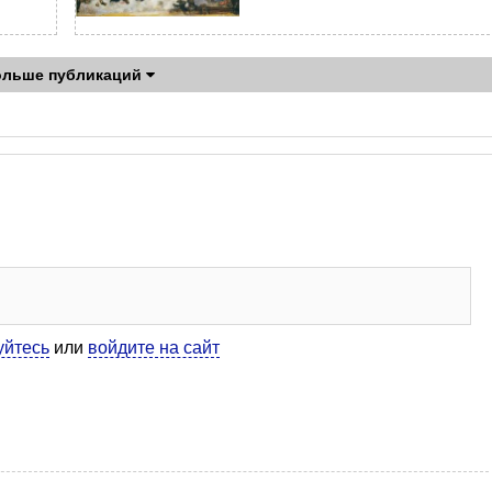
ольше публикаций
уйтесь
или
войдите на сайт