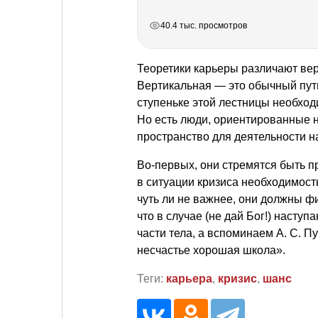
РЕКЛАМА
РЕКЛАМА
РЕКЛАМА
40.4 тыс. просмотров
Теоретики карьеры различают ве
Вертикальная — это обычный путь
ступеньке этой лестницы необходи
Но есть люди, ориентированные н
пространство для деятельности н
Во-первых, они стремятся быть 
в ситуации кризиса необходимост
чуть ли не важнее, они должны ф
что в случае (не дай Бог!) наступ
части тела, а вспоминаем
А. С. П
несчастье хорошая школа».
Теги:
карьера
,
кризис
,
шанс