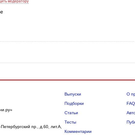
ить модератору
бе
Выпуски
О п
Подборки
FA
ни.ру»
Статьи
Авт
Тесты
Пуб
Петербургский пр., д.60, лит.А,
Комментарии