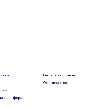
роекте
Реклама на проекте
Q
Обратная связь
орам
личная оферта