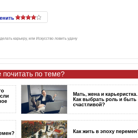
енить
сделать карьеру, или Искусство ловить удачу
 почитать по теме?
то
Мать, жена и карьеристка.
если
Как выбрать роль и быть
ное
счастливой?
Как жить в эпоху перемен
ремен?