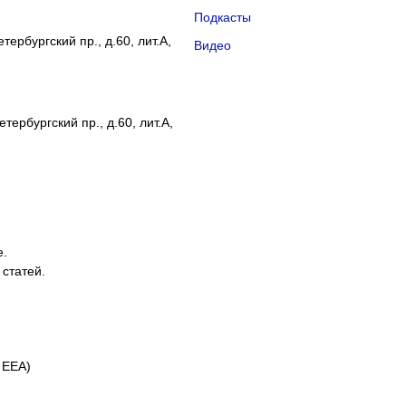
Подкасты
ербургский пр., д.60, лит.А,
Видео
тербургский пр., д.60, лит.А,
е.
 статей.
 EEA)
айлы cookie и применяем
Яндекс.Метрику
.
Подробнее