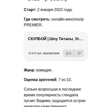
Старт:
2 января 2022 года.
Где смотреть:
онлайн-кинотеатр
PREMIER.
СКУЛБОЙ | Шоу Титаны, Усейн Болт, Ларрат, Зашквар!
РЕКЛАМА
РЕКЛАМА
РЕКЛАМА
РЕКЛАМА
4.3 тыс. просмотров
0
Жанр:
комедия.
Оценка зрителей:
7 из 10.
Сильно возросшая в последнее
время популярность стендапа
пугает. Видимо, ощущается острая
нехватка качественного