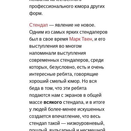
профессионального юмора других
форм.
Стендап
— явление не новое.
Одним из самых ярких стендаперов
был в свое время
Марк Твен
, и его
выступления во многом
напоминали выступления
современных стендаперов, среди
которых, безусловно, есть и очень
интересные ребята, говорящие
хороший смелый юмор. Но вся
беда в том, что эти ребята
подаются нам с экранов в общей
массе
всякого
стендапа, и в итоге
у людей более-менее искушенных
создается впечатление, что весь
стендап такой — низкоуровневый,
пошлый, вульгарный и несмешной.