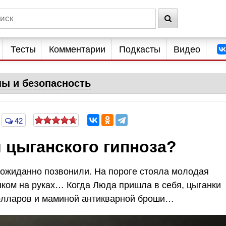
Тесты
Комментарии
Подкасты
Видео
ны и безопасность
42
й цыганского гипноза?
еожиданно позвонили. На пороге стояла молодая
ком на руках… Когда Люда пришла в себя, цыганки
долларов и маминой антикварной броши…