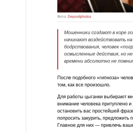
Фото:
Depositphotos
Мошенники создают в коре гол
начинают воздействовать на 
бодрствования, человек «пог
осмысленные действия, но не
времени абсолютно не помнит
После подобного «гипноза» челове
том, как все произошло.
Для работы цыганки выбирают мно
внимание человека притуплено и л
остановить вас простейшей фразо
попросить закурить, предложить 
Главное для них — привлечь ваше