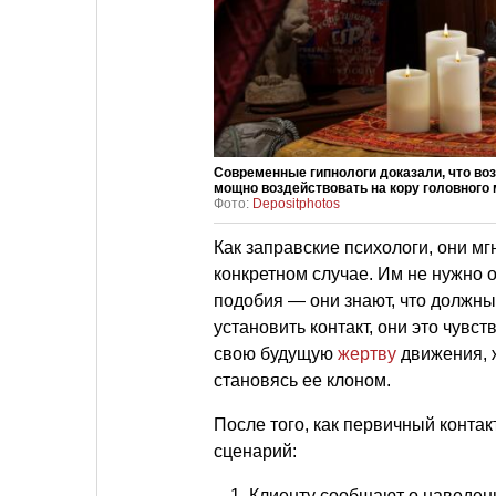
Современные гипнологи доказали, что во
мощно воздействовать на кору головного 
Фото:
Depositphotos
Как заправские психологи, они мг
конкретном случае. Им не нужно 
подобия — они знают, что должны
установить контакт, они это чувс
свою будущую
жертву
движения, ж
становясь ее клоном.
После того, как первичный конта
сценарий:
Клиенту сообщают о наведенно