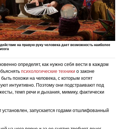
здействие на правую руку человека дает возможность наиболее
мозга
новенно определят, как нужно себя вести в каждом
объяснять
психологические техники
о законе
 быть похожи на человека, с которым хотят
твуют интуитивно. Поэтому они подстраивают под
есты, темп речи и дыхания, мимику, фактически
кт установлен, запускается годами отшлифованный
й на него порче и за ее снятие требуют денег.