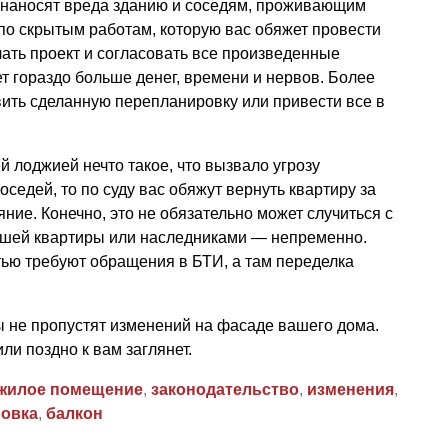
 наносят вреда зданию и соседям, проживающим
 по скрытым работам, которую вас обяжет провести
лать проект и согласовать все произведенные
ет гораздо больше денег, времени и нервов. Более
вить сделанную перепланировку или привести все в
й лоджией нечто такое, что вызвало угрозу
седей, то по суду вас обяжут вернуть квартиру за
ние. Конечно, это не обязательно может случиться с
вашей квартиры или наследниками — непременно.
тью требуют обращения в БТИ, а там переделка
 не пропустят изменений на фасаде вашего дома.
ли поздно к вам заглянет.
жилое помещение
,
законодательство
,
изменения
,
овка
,
балкон