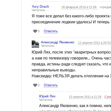
Yury Drach
26 февраля 2016 в 21:06
отредак
Читатель
Я тоже все делал без какого-либо проекта 
присоединение лоджии удалось! И теперь 
Ответить
0
Александр Яковенко
12 апреля 2011 в 20:5
Читатель
Юрий Лях, после этих "кваритрных вопросо
а нам по телевизору говорили... Очень ч
правда, истины ради следует сказать, что
неправильные выводы.
Навскидку: НЕЛЬЗЯ делать отопление на 
Ответить
0
Юрий Лях
13 апреля 2011 в 11:29
Соо
Читатель
Александр Яковенко, как я помню, н