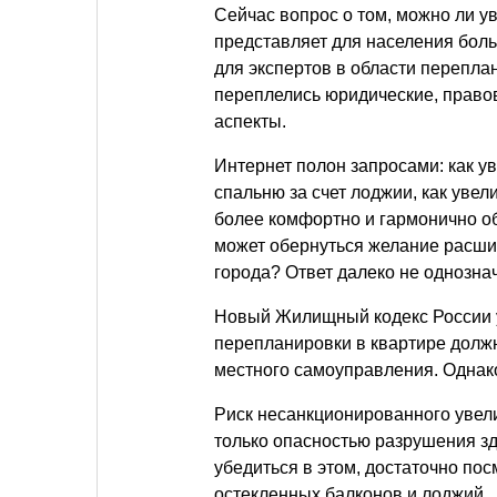
Сейчас вопрос о том, можно ли у
представляет для населения боль
для экспертов в области перепла
переплелись юридические, право
аспекты.
Интернет полон запросами: как ув
спальню за счет лоджии, как увел
более комфортно и гармонично об
может обернуться желание расшир
города? Ответ далеко не однозна
Новый Жилищный кодекс России у
перепланировки в квартире долж
местного самоуправления. Однак
Риск несанкционированного увел
только опасностью разрушения зда
убедиться в этом, достаточно по
остекленных балконов и лоджий.