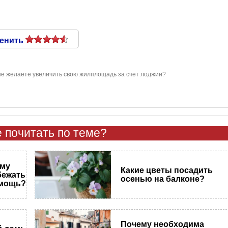
енить
не желаете увеличить свою жилплощадь за счет лоджии?
 почитать по теме?
ему
Какие цветы посадить
бежать
осенью на балконе?
омощь?
Почему необходима