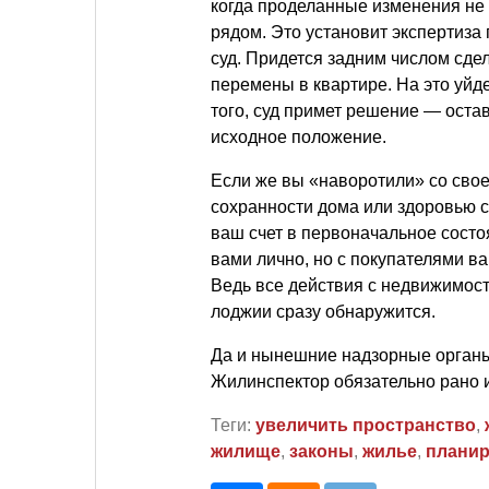
когда проделанные изменения не
рядом. Это установит экспертиза
суд. Придется задним числом сде
перемены в квартире. На это уйд
того, суд примет решение — оста
исходное положение.
Если же вы «наворотили» со свое
сохранности дома или здоровью со
ваш счет в первоначальное состоя
вами лично, но с покупателями 
Ведь все действия с недвижимос
лоджии сразу обнаружится.
Да и нынешние надзорные органы
Жилинспектор обязательно рано и
Теги:
увеличить пространство
,
жилище
,
законы
,
жилье
,
планир