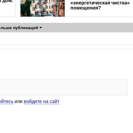
 дом:
«энергетическая чистка»
помещения?
ольше публикаций
уйтесь
или
войдите на сайт