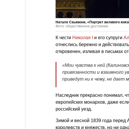
Натале Скьявоне, «Портрет великого кня
Фото: общественное достояние
К чести
Николая I
и его супруги
Ал
отнеслись бережно и действовать
откровенен, изливая в письмах от
«Мои чувства к ней (Калиновс
привязанности и взаимного ув
приведут ни к чему, не дает м
Наследник прекрасно понимал, что
европейских монархов, даже если
российский уезд.
Зимой и весной 1839 года перед
королевств и княжеств, но ни одна