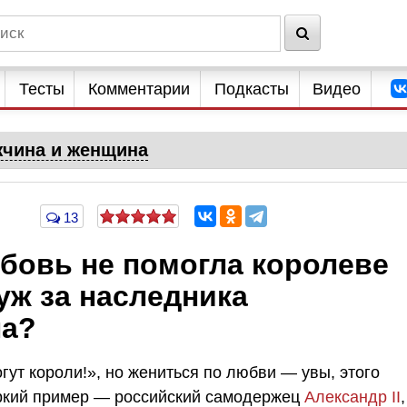
Тесты
Комментарии
Подкасты
Видео
чина и женщина
13
бовь не помогла королеве
уж за наследника
ла?
ут короли!», но жениться по любви — увы, этого
Яркий пример — российский самодержец
Александр II
,