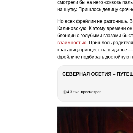
смотрели бы на него «сквозь па
на шутку. Пришлось девицу срочн
Но всех фрейлин не разгонишь. В
Калиновскую. К этому времени он
блондин с голубыми глазами быст
взаимностью
. Пришлось родителя
красавиц-принцесс на выданье — 
фрейлине подбирать достойную п
СЕВЕРНАЯ ОСЕТИЯ – ПУТЕШ
РЕКЛАМА
РЕКЛАМА
РЕКЛАМА
4.3 тыс. просмотров