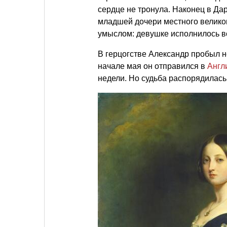
сердце не тронула. Наконец в Да
младшей дочери местного великог
умыслом: девушке исполнилось все
В герцогстве Александр пробыл н
начале мая он отправился в
Англ
недели. Но судьба распорядилась