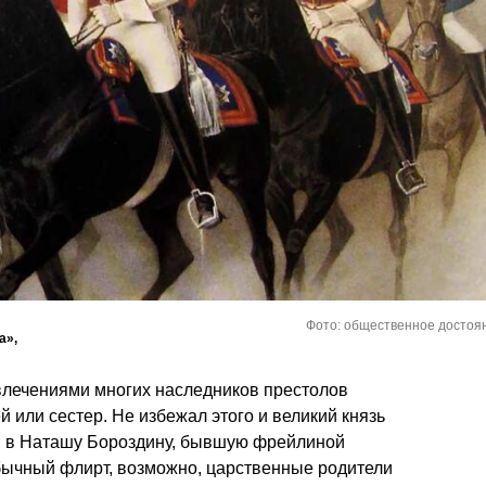
Фото: общественное достоя
а»,
увлечениями многих наследников престолов
 или сестер. Не избежал этого и великий князь
я в Наташу Бороздину, бывшую фрейлиной
бычный флирт, возможно, царственные родители