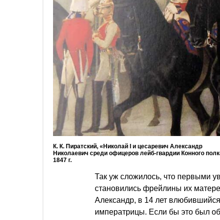
К. К. Пиратский, «Николай I и цесаревич Александр
Николаевич среди офицеров лейб-гвардии Конного полк
1847 г.
Так уж сложилось, что первыми 
становились фрейлины их матерей
Александр, в 14 лет влюбившийс
императрицы. Если бы это был о