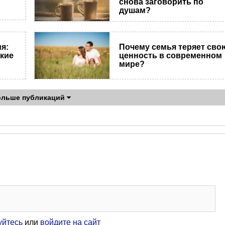
снова заговорить по
душам?
я:
Почему семья теряет сво
кие
ценность в современном
мире?
ольше публикаций
уйтесь
или
войдите на сайт