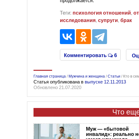
продолжается.
Теги:
психология отношений
,
от
исследования
,
супруги
,
брак
Комментировать
6
Оц
Главная страница
/
Мужчина и женщина
/
Статьи
/
Кто в се
Статья опубликована в
выпуске 12.11.2013
Обновлено 21.07.2020
Что еще
Муж — «бытовой
инвалид»: реально н