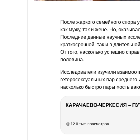
После жаркого семейного спора у
как мужу, так и жене. Но, оказыва
Последние данные научных исслед
краткосрочной, так и в длительно
От того, насколько успешно спр
половина.
Исследователи изучили взаимоот
гетеросексуальных пар среднего 
насколько быстро пары «остываю
КАРАЧАЕВО-ЧЕРКЕСИЯ – ПУ
РЕКЛАМА
РЕКЛАМА
РЕКЛАМА
РЕКЛАМА
12.0 тыс. просмотров