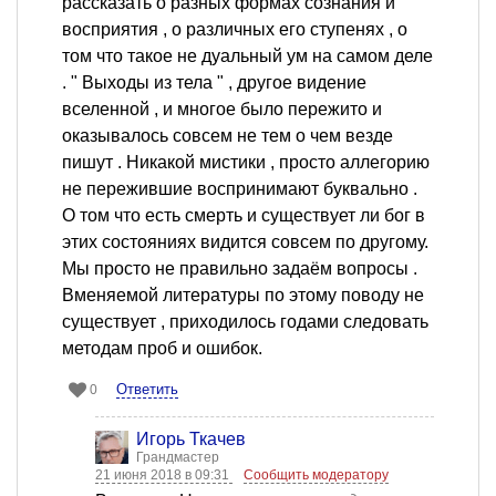
рассказать о разных формах сознания и
восприятия , о различных его ступенях , о
том что такое не дуальный ум на самом деле
. " Выходы из тела " , другое видение
вселенной , и многое было пережито и
оказывалось совсем не тем о чем везде
пишут . Никакой мистики , просто аллегорию
не пережившие воспринимают буквально .
О том что есть смерть и существует ли бог в
этих состояниях видится совсем по другому.
Мы просто не правильно задаём вопросы .
Вменяемой литературы по этому поводу не
существует , приходилось годами следовать
методам проб и ошибок.
Ответить
0
Игорь Ткачев
Грандмастер
21 июня 2018 в 09:31
Сообщить модератору