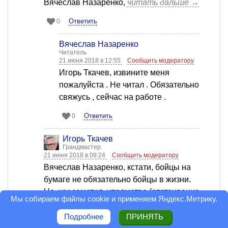
Вячеслав Назаренко,
читать дальше →
Ответить
0
Вячеслав Назаренко
Читатель
21 июня 2018 в 12:55
Сообщить модератору
Игорь Ткачев, извините меня
пожалуйста . Не читал . Обязательно
свяжусь , сейчас на работе .
Ответить
0
Игорь Ткачев
Грандмастер
21 июня 2018 в 09:24
Сообщить модератору
Вячеслав Назаренко, кстати, бойцы на
бумаге не обязательно бойцы в жизни.
Но, как заметил, упрямство (отстаивание
Мы собираем файлы cookie и применяем
Яндекс.Метрику
.
своей правды, несомнение - почти
всегда добродетель в глазах глупца).
Подробнее
ПРИНЯТЬ