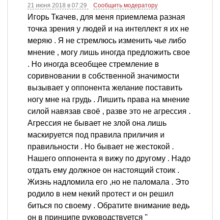
21 июня 2018 в 07:29
Сообщить модератору
Игорь Ткачев, для меня приемлема разная
точка зрения у людей и на интеллект я их не
меряю . Я не стремлюсь изменить чье либо
мнение , могу лишь иногда предложить свое
. Но иногда всеобщее стремление в
соривновании в собственной значимости
вызывает у оппонента желание поставить
ногу мне на грудь . Лишить права на мнение
силой навязав своё , разве это не агрессия .
Агрессия не бывает не злой она лишь
маскируется под правила приличия и
правильности . Но бывает не жестокой .
Нашего оппонента я вижу по другому . Надо
отдать ему должное он настоящий стоик .
Жизнь надломила его ,но не паломала . Это
родило в нем некий протест и он решил
биться по своему . Обратите внимание ведь
он в принципе руководствуется "