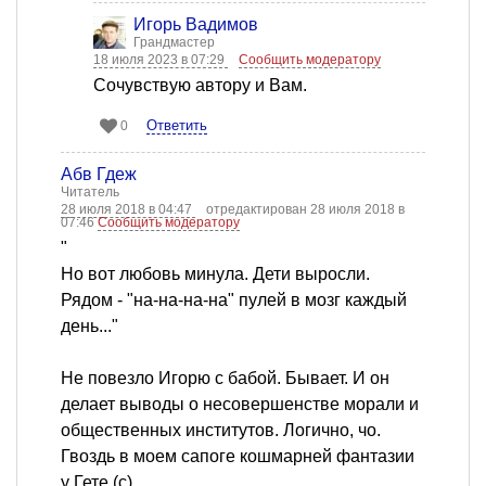
Игорь Вадимов
Грандмастер
18 июля 2023 в 07:29
Сообщить модератору
Сочувствую автору и Вам.
Ответить
0
Абв Гдеж
Читатель
28 июля 2018 в 04:47
отредактирован 28 июля 2018 в
07:46
Сообщить модератору
"
Но вот любовь минула. Дети выросли.
Рядом - "на-на-на-на" пулей в мозг каждый
день..."
Не повезло Игорю с бабой. Бывает. И он
делает выводы о несовершенстве морали и
общественных институтов. Логично, чо.
Гвоздь в моем сапоге кошмарней фантазии
у Гете (с).