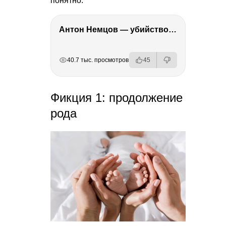
понятно.
Антон Немцов — убийство Бориса Немцова, переезд в Дубай, семья и политика
РЕКЛАМА
РЕКЛАМА
РЕКЛАМА
40.7 тыс. просмотров
45
Фикция 1: продолжение
рода