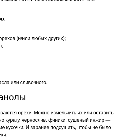
в:
рехов (и/или любых других);
н;
;
асла или сливочного.
ранолы
ваются орехи. Можно измельчить их или оставить
о курагу, чернослив, финики, сушеный инжир —
е кусочки. И заранее подсушить, чтобы не было
ехи.