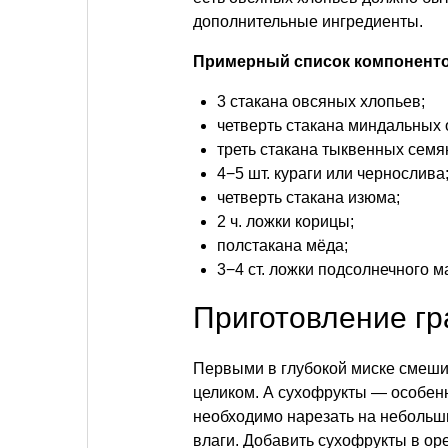
дополнительные ингредиенты.
Примерный список компоненто
3 стакана овсяных хлопьев;
четверть стакана миндальных о
треть стакана тыквенных семя
4−5 шт. кураги или чернослива
четверть стакана изюма;
2 ч. ложки корицы;
полстакана мёда;
3−4 ст. ложки подсолнечного м
Приготовление г
Первыми в глубокой миске смеши
целиком. А сухофрукты — особенн
необходимо нарезать на небольши
влаги. Добавить сухофрукты в ор