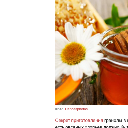
Фото:
Depositphotos
Секрет приготовления
гранолы в
есть овсяных хлопьев должно быт