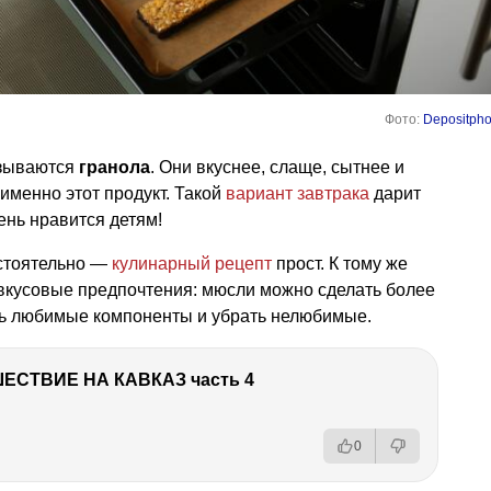
Фото:
Depositpho
азываются
гранола
. Они вкуснее, слаще, сытнее и
именно этот продукт. Такой
вариант завтрака
дарит
ень нравится детям!
стоятельно —
кулинарный рецепт
прост. К тому же
вкусовые предпочтения: мюсли можно сделать более
ь любимые компоненты и убрать нелюбимые.
ЕСТВИЕ НА КАВКАЗ часть 4
0