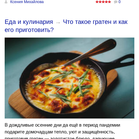
Ксения Михайлова
0
Еда и кулинария
→
Что такое гратен и как
его приготовить?
В дождливые осенние дни да ещё в период пандемии
подарите домочадцам тепло, уют и защищённость,
приготовив гратен — золотистое блюдо, дарующее