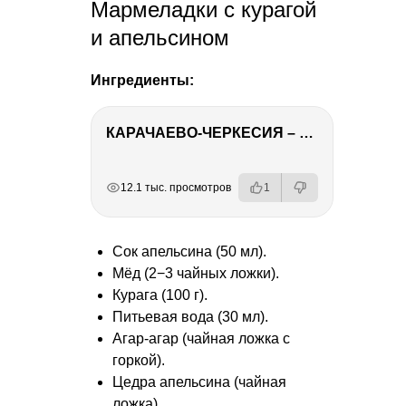
Мармеладки с курагой
и апельсином
Ингредиенты:
КАРАЧАЕВО-ЧЕРКЕСИЯ – ПУТЕШЕСТВИЕ НА КАВКАЗ часть 2
РЕКЛАМА
РЕКЛАМА
РЕКЛАМА
12.1 тыс. просмотров
1
Сок апельсина (50 мл).
Мёд (2−3 чайных ложки).
Курага (100 г).
Питьевая вода (30 мл).
Агар-агар (чайная ложка с
горкой).
Цедра апельсина (чайная
ложка).