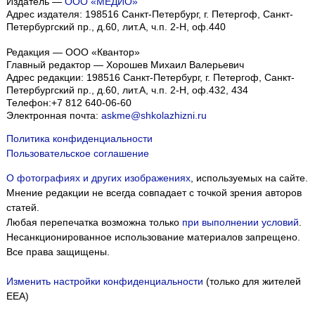
Издатель —
ООО «МЕДИО»
Адрес издателя: 198516 Санкт-Петербург, г. Петергоф, Санкт-
Петербургский пр., д.60, лит.А, ч.п. 2-Н, оф.440
Редакция — ООО «Квантор»
Главный редактор — Хорошев Михаил Валерьевич
Адрес редакции:
198516
Санкт-Петербург, г. Петергоф
,
Санкт-
Петербургский пр., д.60, лит.А, ч.п. 2-Н, оф.432, 434
Телефон:
+7 812 640-06-60
Электронная почта:
askme@shkolazhizni.ru
Политика конфиденциальности
Пользовательское соглашение
О фотографиях и других изображениях
, используемых на сайте.
Мнение редакции не всегда совпадает с точкой зрения авторов
статей.
Любая перепечатка возможна только
при выполнении условий
.
Несанкционированное использование материалов запрещено.
Все права защищены.
Изменить настройки конфиденциальности
(только для жителей
EEA)