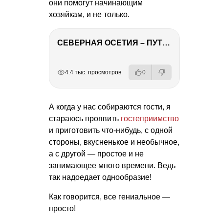
они помогут начинающим
хозяйкам, и не только.
СЕВЕРНАЯ ОСЕТИЯ – ПУТЕШЕСТВИЕ НА КАВКАЗ часть 4
РЕКЛАМА
РЕКЛАМА
РЕКЛАМА
РЕКЛАМА
РЕКЛАМА
4.4 тыс. просмотров
0
А когда у нас собираются гости, я
стараюсь проявить
гостеприимство
и приготовить что-нибудь, с одной
стороны, вкусненькое и необычное,
а с другой — простое и не
занимающее много времени. Ведь
так надоедает однообразие!
Как говорится, все гениальное —
просто!