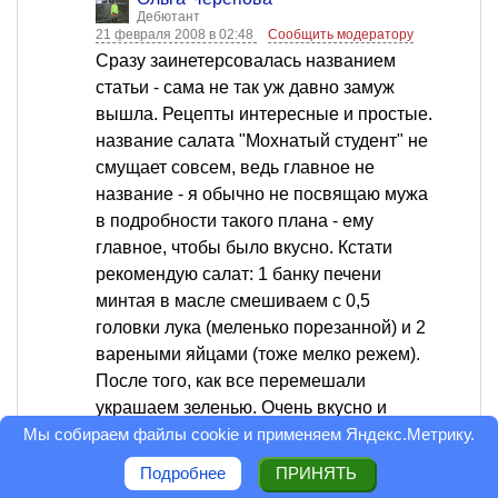
Дебютант
21 февраля 2008 в 02:48
Сообщить модератору
Сразу заинетерсовалась названием
статьи - сама не так уж давно замуж
вышла. Рецепты интересные и простые.
название салата "Мохнатый студент" не
смущает совсем, ведь главное не
название - я обычно не посвящаю мужа
в подробности такого плана - ему
главное, чтобы было вкусно. Кстати
рекомендую салат: 1 банку печени
минтая в масле смешиваем с 0,5
головки лука (меленько порезанной) и 2
вареными яйцами (тоже мелко режем).
После того, как все перемешали
украшаем зеленью. Очень вкусно и
Мы собираем файлы cookie и применяем
Яндекс.Метрику
.
мужчины очень любят такой салатик!
Что касается щей я томат пасту заменяю
Подробнее
ПРИНЯТЬ
помидорами - гораздо вкуснее будет.