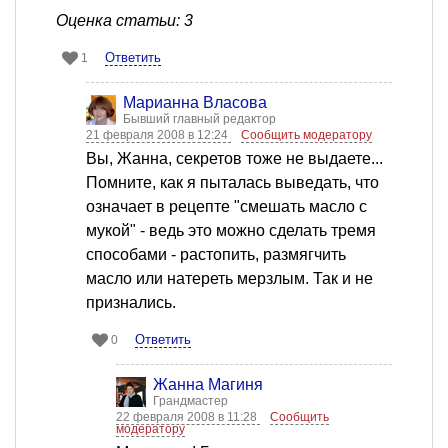
Оценка статьи: 3
Ответить
1
Марианна Власова
Бывший главный редактор
21 февраля 2008 в 12:24
Сообщить модератору
Вы, Жанна, секретов тоже не выдаете...
Помните, как я пыталась выведать, что
означает в рецепте "смешать масло с
мукой" - ведь это можно сделать тремя
способами - растопить, размягчить
масло или натереть мерзлым. Так и не
признались.
Ответить
0
Жанна Магиня
Грандмастер
22 февраля 2008 в 11:28
Сообщить
модератору