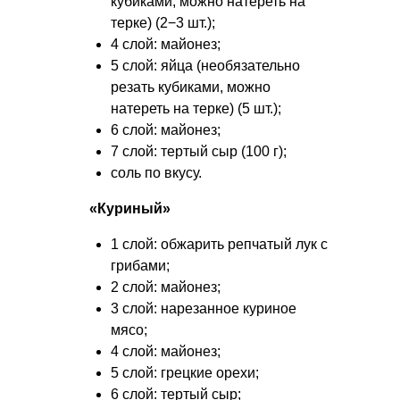
кубиками, можно натереть на
терке) (2−3 шт.);
4 слой: майонез;
5 слой: яйца (необязательно
резать кубиками, можно
натереть на терке) (5 шт.);
6 слой: майонез;
7 слой: тертый сыр (100 г);
соль по вкусу.
«Куриный»
1 слой: обжарить репчатый лук с
грибами;
2 слой: майонез;
3 слой: нарезанное куриное
мясо;
4 слой: майонез;
5 слой: грецкие орехи;
6 слой: тертый сыр;