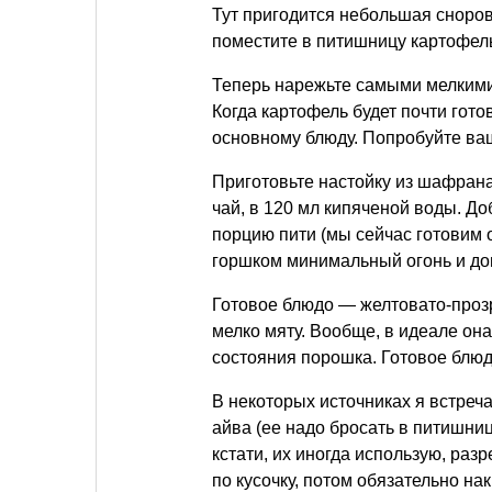
Тут пригодится небольшая сноровк
поместите в питишницу картофель
Теперь нарежьте самыми мелкими 
Когда картофель будет почти готов
основному блюду. Попробуйте ваш
Приготовьте настойку из шафрана
чай, в 120 мл кипяченой воды. Д
порцию пити (мы сейчас готовим о
горшком минимальный огонь и дов
Готовое блюдо — желтовато-проз
мелко мяту. Вообще, в идеале она
состояния порошка. Готовое блю
В некоторых источниках я встреча
айва (ее надо бросать в питишниц
кстати, их иногда использую, раз
по кусочку, потом обязательно н