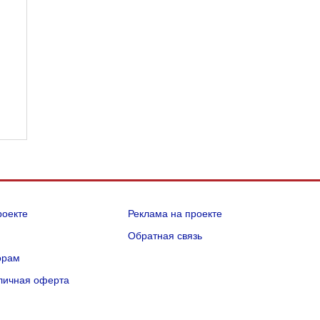
роекте
Реклама на проекте
Q
Обратная связь
орам
личная оферта