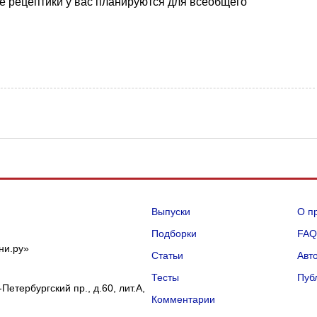
ще рецептики у вас планируются для всеобщего
Выпуски
О п
Подборки
FA
ни.ру»
Статьи
Авт
Тесты
Пуб
Петербургский пр., д.60, лит.А,
Комментарии