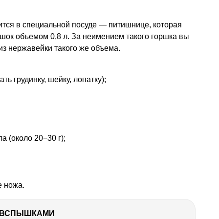
ится в специальной посуде — питишнице, которая
шок объемом 0,8 л. За неимением такого горшка вы
из нержавейки такого же объема.
ть грудинку, шейку, лопатку);
а (около 20−30 г);
е ножа.
О ВСПЫШКАМИ