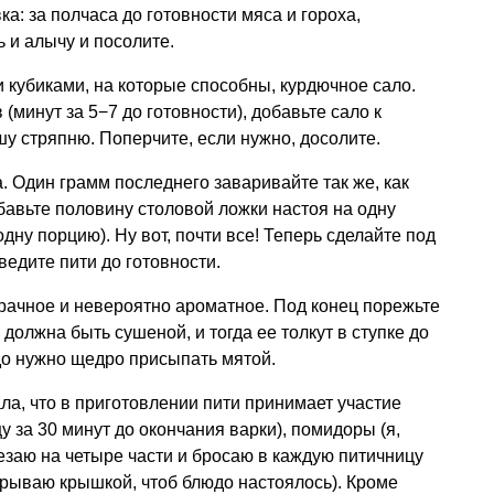
а: за полчаса до готовности мяса и гороха,
 и алычу и посолите.
кубиками, на которые способны, курдючное сало.
 (минут за 5−7 до готовности), добавьте сало к
у стряпню. Поперчите, если нужно, досолите.
. Один грамм последнего заваривайте так же, как
обавьте половину столовой ложки настоя на одну
дну порцию). Ну вот, почти все! Теперь сделайте под
едите пити до готовности.
рачное и невероятно ароматное. Под конец порежьте
 должна быть сушеной, и тогда ее толкут в ступке до
до нужно щедро присыпать мятой.
ла, что в приготовлении пити принимает участие
у за 30 минут до окончания варки), помидоры (я,
резаю на четыре части и бросаю в каждую питичницу
акрываю крышкой, чтоб блюдо настоялось). Кроме