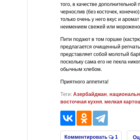
того, в качестве дополнительной
чернослив (без косточек, конечно
только очень у него вкус и арома
неимением свежей или мороженой
Пити подают в том горшке (кастрю
предлагается очищенный репчатый
представляет собой молотый барба
поскольку сама его не пекла нико
обычным хлебом.
Приятного аппетита!
Теги:
Азербайджан
,
национальн
восточная кухня
,
мелкая карто
Комментировать
1
Оц