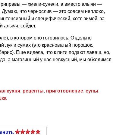
 приправы — хмели-сунели, а вместо алычи —
). Думаю, что чернослив — это совсем неплохо,
т интенсивный и специфический, хотя зимой, за
 алычи, сойдет.
ле), в котором оно готовилось. Отдельно
 лук и сумах (это красноватый порошок,
рис). Еще видела, что к пити подают лаваш, но,
гда, а магазинный у нас невкусный, мы обходимся
ая кухня
,
рецепты
,
приготовление
,
супы
,
шка
енить