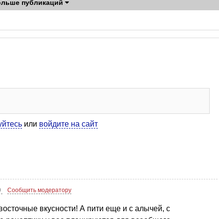
ольше публикаций
уйтесь
или
войдите на сайт
0
Сообщить модератору
осточные вкусности! А пити еще и с алычей, с