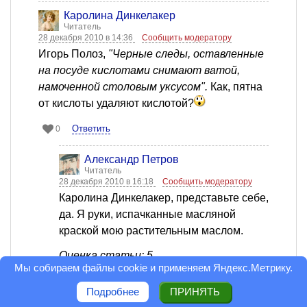
Каролина Динкелакер
Читатель
28 декабря 2010 в 14:36
Сообщить модератору
Игорь Полоз,
"Черные следы, оставленные
на посуде кислотами снимают ватой,
намоченной столовым уксусом".
Как, пятна
от кислоты удаляют кислотой?
Ответить
0
Александр Петров
Читатель
28 декабря 2010 в 16:18
Сообщить модератору
Каролина Динкелакер, представьте себе,
да. Я руки, испачканные масляной
краской мою растительным маслом.
Оценка статьи: 5
Мы собираем файлы cookie и применяем
Яндекс.Метрику
.
Ответить
0
Подробнее
ПРИНЯТЬ