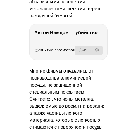
абразивными порошками,
металлическими щетками, тереть
наждачной бумагой.
Антон Немцов — убийство Бориса Немцова, переезд в Дубай, семья и политика
РЕКЛАМА
РЕКЛАМА
РЕКЛАМА
РЕКЛАМА
40.6 тыс. просмотров
45
Многие фирмы отказались от
производства алюминиевой
посуды, не защищенной
специальным покрытием.
Считается, что ионы металла,
выделяемые во время нагревания,
а также частицы легкого
материала, которые с легкостью
снимаются с поверхности посуды