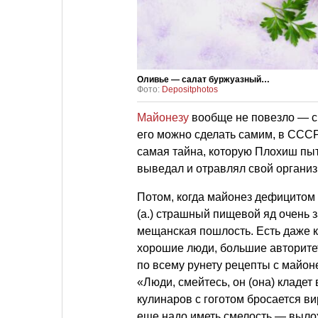
Оливье — салат буржуазный…
Фото:
Depositphotos
Майонезу
вообще не повезло — сн
его можно сделать самим, в СССР 
самая тайна, которую Плохиш пы
выведал и отравлял свой организ
Потом, когда майонез дефицитом 
(а.) страшный пищевой яд очень з
мещанская пошлость. Есть даже 
хорошие люди, большие авторите
по всему рунету рецепты с майон
«Люди, смейтесь, он (она) кладет
кулинаров с гоготом бросается ви
еще надо иметь смелость — вылож