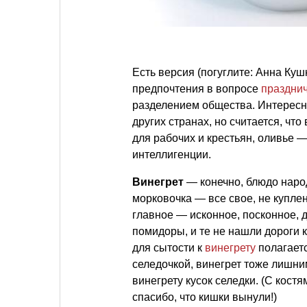
Есть версия (погуглите: Анна Куш
предпочтения в вопросе
празднич
разделением общества. Интересно
других странах, но считается, чт
для рабочих и крестьян, оливье 
интеллигенции.
Винегрет
— конечно, блюдо народ
морковочка — все свое, не купле
главное — исконное, посконное, 
помидоры, и те не нашли дороги к
для сытости к
винегрету
полагаетс
селедочкой, винегрет тоже лишним
винегрету кусок селедки. (С костя
спасибо, что кишки вынули!)