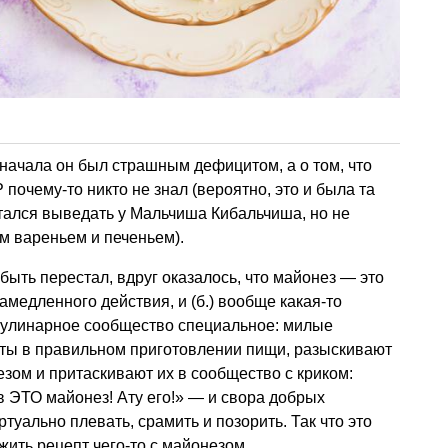
ачала он был страшным дефицитом, а о том, что
почему-то никто не знал (вероятно, это и была та
тался выведать у Мальчиша Кибальчиша, но не
м вареньем и печеньем).
быть перестал, вдруг оказалось, что майонез — это
амедленного действия, и (б.) вообще какая-то
кулинарное сообщество специальное: милые
ты в правильном приготовлении пищи, разыскивают
езом и притаскивают их в сообщество с криком:
 в ЭТО майонез! Ату его!» — и свора добрых
ртуально плевать, срамить и позорить. Так что это
ить рецепт чего-то с майонезом.