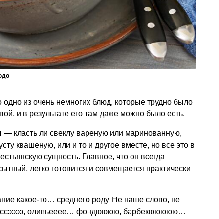
юдо
о одно из очень немногих блюд, которые трудно было
вой, и в результате его там даже можно было есть.
сы — класть ли свеклу вареную или маринованную,
сту квашеную, или и то и другое вместе, но все это в
естьянскую сущность. Главное, что он всегда
сытный, легко готовится и совмещается практически
ние какое-то… среднего роду. Не наше слово, не
гляссээээ, оливьееее… фондюююю, барбекююююю…