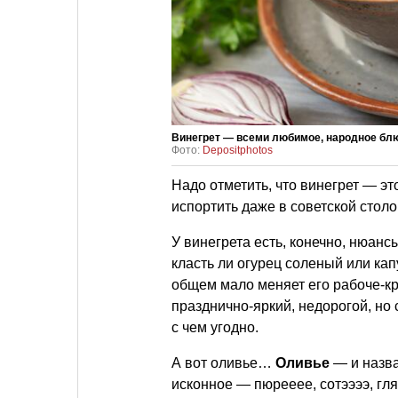
Винегрет — всеми любимое, народное бл
Фото:
Depositphotos
Надо отметить, что винегрет — эт
испортить даже в советской столо
У винегрета есть, конечно, нюан
класть ли огурец соленый или капу
общем мало меняет его рабоче-кр
празднично-яркий, недорогой, но 
с чем угодно.
А вот оливье…
Оливье
— и назва
исконное — пюрееее, сотээээ, 