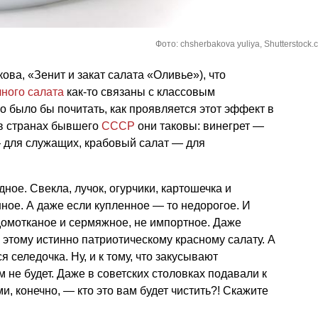
Фото: chsherbakova yuliya, Shutterstock.
кова, «Зенит и закат салата «Оливье»), что
ного салата
как-то связаны с классовым
 было бы почитать, как проявляется этот эффект в
о в странах бывшего
СССР
они таковы: винегрет —
— для служащих, крабовый салат — для
ное. Свекла, лучок, огурчики, картошечка и
нное. А даже если купленное — то недорогое. И
домотканое и сермяжное, не импортное. Даже
 этому истинно патриотическому красному салату. А
я селедочка. Ну, и к тому, что закусывают
 не будет. Даже в советских столовках подавали к
ми, конечно, — кто это вам будет чистить?! Скажите