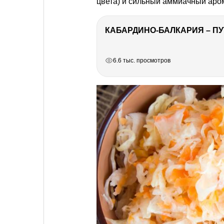
цвета) и сильный аммиачный аром
КАБАРДИНО-БАЛКАРИЯ – ПУ
РЕКЛАМА
РЕКЛАМА
РЕКЛАМА
РЕКЛАМА
6.6 тыс. просмотров