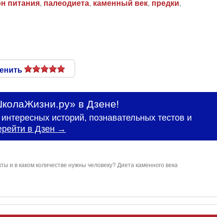
н питания
,
палеодиета
,
каменный век
,
предки
,
енить
колаЖизни.ру» в Дзене!
интересных историй, познавательных тестов и
ерейти в Дзен →
кты и в каком количестве нужны человеку? Диета каменного века