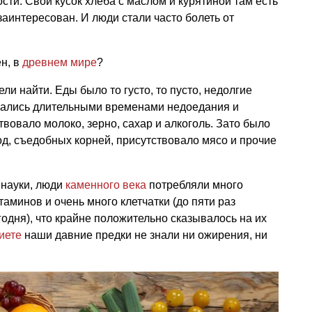
сти. Свой кусок хлеба с маслом и курятиной там есть
м заинтересован. И люди стали часто болеть от
ен, в
древнем мире
?
ели найти. Еды было то густо, то пусто, недолгие
ались длительными временами недоедания и
твовало молоко, зерно, сахар и алкоголь. Зато было
д, съедобных корней, присутствовало мясо и прочие
 науки, люди
каменного века
потребляли много
аминов и очень много клетчатки (до пяти раз
годня), что крайне положительно сказывалось на их
иете
наши давние предки не знали ни ожирения, ни