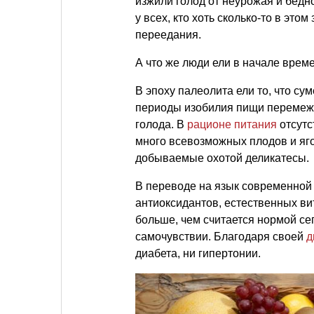
изжили голод от неурожая и бедно
у всех, кто хоть сколько-то в это
переедания.
А что же люди ели в начале врем
В эпоху палеолита ели то, что сум
периоды изобилия пищи перемеж
голода. В
рационе питания
отсутс
много всевозможных плодов и яго
добываемые охотой деликатесы.
В переводе на язык современной
антиоксидантов, естественных вит
больше, чем считается нормой се
самочувствии. Благодаря своей
д
диабета, ни гипертонии.