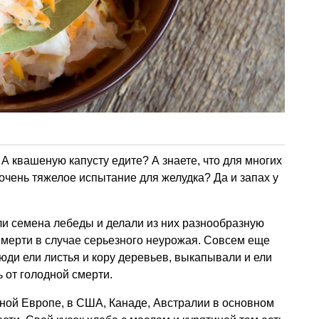
? А квашеную капусту едите? А знаете, что для многих
чень тяжелое испытание для желудка? Да и запах у
ли семена лебеды и делали из них разнообразную
смерти в случае серьезного неурожая. Совсем еще
юди ели листья и кору деревьев, выкапывали и ели
 от голодной смерти.
дной Европе, в США, Канаде, Австралии в основном