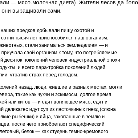
али — мясо-молочная диета). Жители лесов да боло
то они выращивали сами.
 наших предков добывали пищу охотой и
а сотни тысяч лет приспособился наш организм.
 животных, стали заниматься земледелием — и
приучала свой организм к тому, что потребляемые
й десяток поколений человек индустриальной эпохи
одукты, и всего пара-тройка поколений людей
ии, утратив страх перед голодом.
олений назад, люди, жившие в разных местах, могли
вера, такие как чукчи и эскимосы, долгое время
ей или китов — и едят воняющее мясо, едят и
й деликатес идут суп из ласточкиных гнезд (слюна
елкие рыбешки) и яйца, закопанные в землю и
цев, после чего приобретают специфический
етовый, белок — как студень темно-кремового