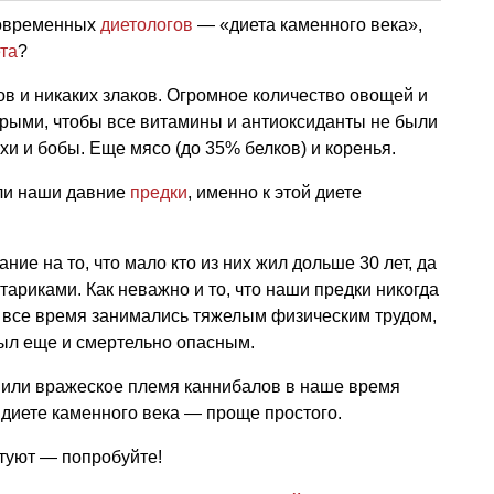
 современных
диетологов
— «диета каменного века»,
та
?
в и никаких злаков. Огромное количество овощей и
ырыми, чтобы все витамины и антиоксиданты не были
и и бобы. Еще мясо (до 35% белков) и коренья.
или наши давние
предки
, именно к этой диете
ние на то, что мало кто из них жил дольше 30 лет, да
стариками. Как неважно и то, что наши предки никогда
и все время занимались тяжелым физическим трудом,
был еще и смертельно опасным.
, или вражеское племя каннибалов в наше время
 диете каменного века — проще простого.
туют — попробуйте!