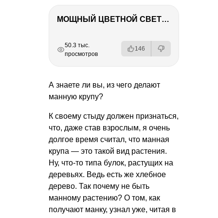
МОЩНЫЙ ЦВЕТНОЙ СВЕТ – NANLITE FC-500C
РЕКЛАМА
РЕКЛАМА
РЕКЛАМА
РЕКЛАМА
50.3 тыс.
146
просмотров
А знаете ли вы, из чего делают
манную крупу?
К своему стыду должен признаться,
что, даже став взрослым, я очень
долгое время считал, что манная
крупа — это такой вид растения.
Ну, что-то типа булок, растущих на
деревьях. Ведь есть же хлебное
дерево. Так почему не быть
манному растению? О том, как
получают манку, узнал уже, читая в