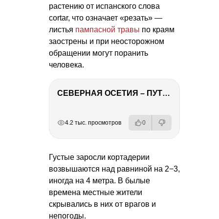
растению от испанского слова
cortar, что означает «резать» —
листья
пампасной травы
по краям
заострены и при неосторожном
обращении могут поранить
человека.
СЕВЕРНАЯ ОСЕТИЯ – ПУТЕШЕСТВИЕ НА КАВКАЗ часть 4
РЕКЛАМА
РЕКЛАМА
РЕКЛАМА
РЕКЛАМА
4.2 тыс. просмотров
0
Густые заросли кортадерии
возвышаются над равниной на 2−3,
иногда на 4 метра. В былые
времена местные жители
скрывались в них от врагов и
непогоды.