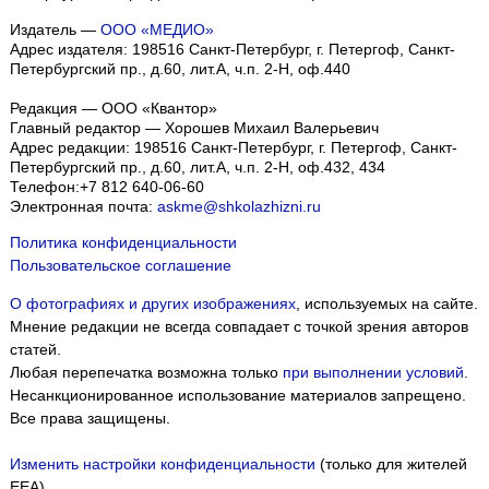
Издатель —
ООО «МЕДИО»
Адрес издателя: 198516 Санкт-Петербург, г. Петергоф, Санкт-
Петербургский пр., д.60, лит.А, ч.п. 2-Н, оф.440
Редакция — ООО «Квантор»
Главный редактор — Хорошев Михаил Валерьевич
Адрес редакции:
198516
Санкт-Петербург, г. Петергоф
,
Санкт-
Петербургский пр., д.60, лит.А, ч.п. 2-Н, оф.432, 434
Телефон:
+7 812 640-06-60
Электронная почта:
askme@shkolazhizni.ru
Политика конфиденциальности
Пользовательское соглашение
О фотографиях и других изображениях
, используемых на сайте.
Мнение редакции не всегда совпадает с точкой зрения авторов
статей.
Любая перепечатка возможна только
при выполнении условий
.
Несанкционированное использование материалов запрещено.
Все права защищены.
Изменить настройки конфиденциальности
(только для жителей
EEA)