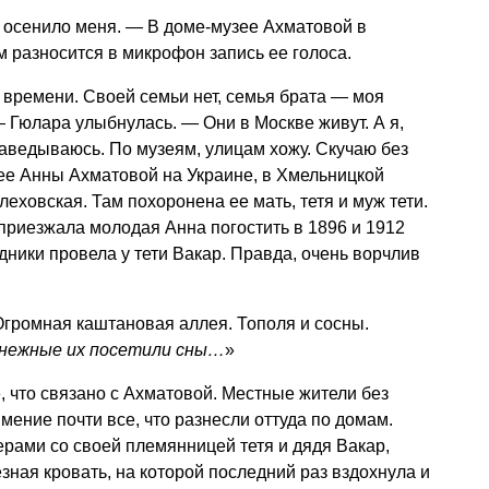
 осенило меня. — В доме-музее Ахматовой в
м разносится в микрофон запись ее голоса.
 времени. Своей семьи нет, семья брата — моя
 Гюлара улыбнулась. — Они в Москве живут. А я,
 наведываюсь. По музеям, улицам хожу. Скучаю без
ее Анны Ахматовой на Украине, в Хмельницкой
еховская. Там похоронена ее мать, тетя и муж тети.
приезжала молодая Анна погостить в 1896 и 1912
здники провела у тети Вакар. Правда, очень ворчлив
Огромная каштановая аллея. Тополя и сосны.
 нежные их посетили сны…
»
, что связано с Ахматовой. Местные жители без
мение почти все, что разнесли оттуда по домам.
ерами со своей племянницей тетя и дядя Вакар,
зная кровать, на которой последний раз вздохнула и