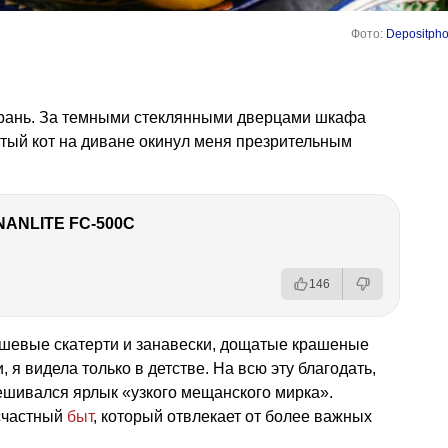
Фото:
Depositpho
ерань. За темными стеклянными дверцами шкафа
тый кот на диване окинул меня презрительным
NANLITE FC-500C
146
юшевые скатерти и занавески, дощатые крашеные
 я видела только в детстве. На всю эту благодать,
ешивался ярлык «узкого мещанского мирка».
осчастный
быт
, который отвлекает от более важных