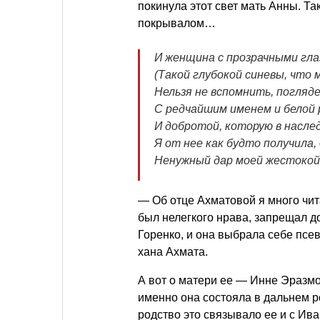
покинула этот свет мать Анны. Та
покрывалом…
И женщина с прозрачными гл
(Такой глубокой синевы, что 
Нельзя не вспомнить, погляде
С редчайшим именем и белой 
И добротой, которую в насле
Я от нее как будто получила,
Ненужный дар моей жестоко
— Об отце Ахматовой я много чит
был нелегкого нрава, запрещал д
Горенко, и она выбрала себе псе
хана Ахмата.
А вот о матери ее — Инне Эразмо
именно она состояла в дальнем ро
родство это связывало ее и с Ив