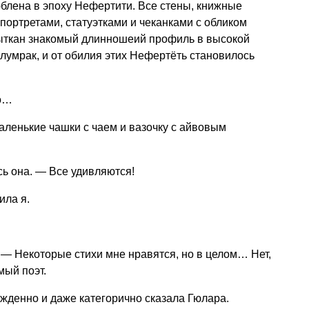
блена в эпоху Нефертити. Все стены, книжные
ортретами, статуэтками и чеканками с обликом
ыткан знакомый длинношеий профиль в высокой
олумрак, и от обилия этих Нефертёть становилось
но…
ленькие чашки с чаем и вазочку с айвовым
ь она. — Все удивляются!
ила я.
. — Некоторые стихи мне нравятся, но в целом… Нет,
мый поэт.
жденно и даже категорично сказала Гюлара.