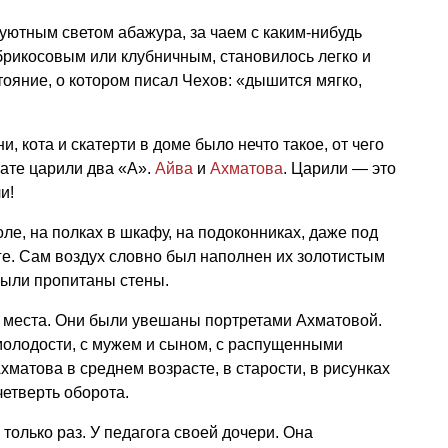
 уютным светом абажура, за чаем с каким-нибудь
рикосовым или клубничным, становилось легко и
тояние, о котором писал Чехов: «дышится мягко,
, кота и скатерти в доме было нечто такое, от чего
нате царили два «А».
Айва
и
Ахматова
. Царили — это
и!
ле, на полках в шкафу, на подоконниках, даже под
е. Сам воздух словно был наполнен их золотистым
были пропитаны стены.
о места. Они были увешаны портретами Ахматовой.
молодости, с мужем и сыном, с распущенными
хматова в среднем возрасте, в старости, в рисунках
четверть оборота.
только раз. У педагога своей дочери. Она