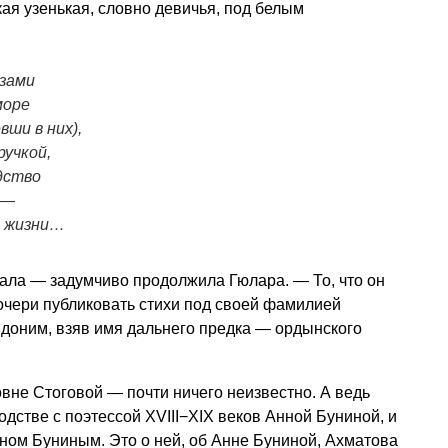
кая узенькая, словно девичья, под белым
азами
море
вши в них),
ручкой,
дство
 —
й жизни…
ала — задумчиво продолжила Гюлара. — То, что он
очери публиковать стихи под своей фамилией
вдоним, взяв имя дальнего предка — ордынского
вне Стоговой — почти ничего неизвестно. А ведь
дстве с поэтессой XVIII−XIX веков Анной Буниной, и
аном Буниным. Это о ней, об Анне Буниной, Ахматова