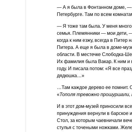
— А я была в Фонтанном доме, —
Петербурге. Там по всем комната
— Я тоже там была. У меня много
семья. Племянники — мои дети, —
когда к ним езжу, всегда в Питер
Питера. А еще я была в доме-муз
области. В местечке Слободка-Шел
Их фамилия была Вакар. К ним и 
году. И писала потом: «Я все пра
дядюшка…»
…Там каждое дерево ее помнит. 
«
Тополя тревожно прошуршали,
И в этот дом-музей приносили все
принуждения вернули в барское и
Стол, за которым чаевничали веч
стулья с точеными ножками. Желе