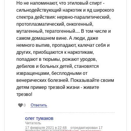
Но не напоминают, что этиловый спирт -
сильнодействующий наркотик и яд широкого
спектра действия: нервно-паралитический,
протоплазматический, онкогенный,
мутагенный, тератогенный.... В том числе и
самом домашнем вине. А люди, даже
немного выпив, пропадают, калечат себя и
других, приобщаются к наркотикам,
попадают в тюрьмы, рожают уродов,
дебилов и больных детей, становятся
извращенцами, бесплодными от
венерических болезней. Показывайте своим
детям пример трезвой жизни - живите
трезво!
Ответить
0
олег тумаков
Читатель
17 февраля 2021 в 22:48
отредактирован 17