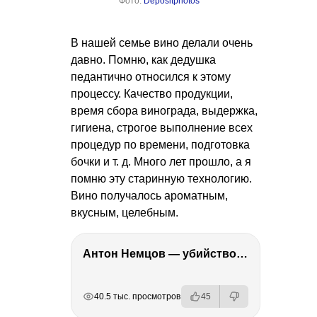
Фото:
Depositphotos
В нашей семье вино делали очень
давно. Помню, как дедушка
педантично относился к этому
процессу. Качество продукции,
время сбора винограда, выдержка,
гигиена, строгое выполнение всех
процедур по времени, подготовка
бочки
и т. д.
Много лет прошло, а я
помню эту старинную технологию.
Вино получалось ароматным,
вкусным, целебным.
Антон Немцов — убийство Бориса Немцова, переезд в Дубай, семья и политика
РЕКЛАМА
РЕКЛАМА
РЕКЛАМА
РЕКЛАМА
РЕКЛАМА
40.5 тыс. просмотров
45