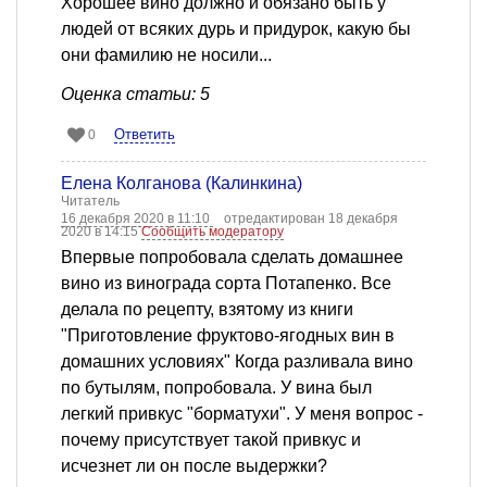
Хорошее вино должно и обязано быть у
людей от всяких дурь и придурок, какую бы
они фамилию не носили...
Оценка статьи: 5
Ответить
0
Елена Колганова (Калинкина)
Читатель
16 декабря 2020 в 11:10
отредактирован 18 декабря
2020 в 14:15
Сообщить модератору
Впервые попробовала сделать домашнее
вино из винограда сорта Потапенко. Все
делала по рецепту, взятому из книги
"Приготовление фруктово-ягодных вин в
домашних условиях" Когда разливала вино
по бутылям, попробовала. У вина был
легкий привкус "борматухи". У меня вопрос -
почему присутствует такой привкус и
исчезнет ли он после выдержки?