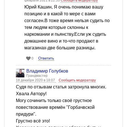
февраля 2021 в 22:53
Сообщить модератору
Юрий Кашин, Я очень понимаю вашу
позицию и в какой то мере с вами
согласен.В тоже время нельзя судить по
тем людям которые склонны к
наркомании и пьянству.Если уж судить
домашнее вино и то-что продают в
магазинах-две большие разницы.
Ответить
0
Владимир Голубков
Грандмастер
18 декабря 2020 в 18:07
Сообщить модератору
Судя по отзывам статья затронула многих.
Хвала Автору!
Могу сочинить только своё грустное
повествование времён "Горбачвской
придури".
Грустно всё это!