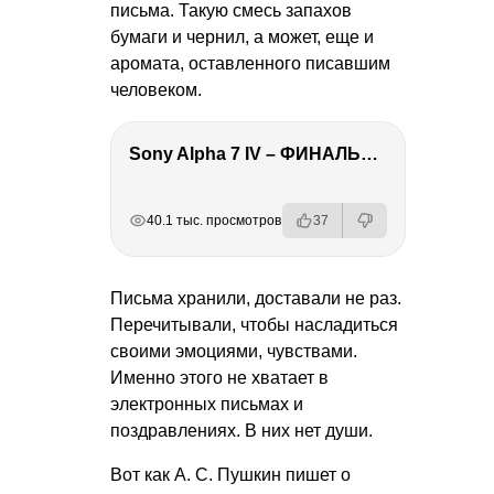
письма. Такую смесь запахов
бумаги и чернил, а может, еще и
аромата, оставленного писавшим
человеком.
Sony Alpha 7 IV – ФИНАЛЬНЫЙ ОБЗОР
РЕКЛАМА
РЕКЛАМА
РЕКЛАМА
РЕКЛАМА
40.1 тыс. просмотров
37
Письма хранили, доставали не раз.
Перечитывали, чтобы насладиться
своими эмоциями, чувствами.
Именно этого не хватает в
электронных письмах и
поздравлениях. В них нет души.
Вот как
А. С. Пушкин
пишет о