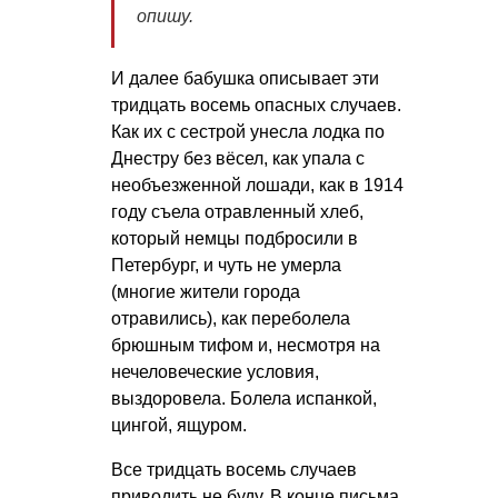
опишу.
И далее бабушка описывает эти
тридцать восемь опасных случаев.
Как их с сестрой унесла лодка по
Днестру без вёсел, как упала с
необъезженной лошади, как в 1914
году съела отравленный хлеб,
который немцы подбросили в
Петербург, и чуть не умерла
(многие жители города
отравились), как переболела
брюшным тифом и, несмотря на
нечеловеческие условия,
выздоровела. Болела испанкой,
цингой, ящуром.
Все тридцать восемь случаев
приводить не буду. В конце письма