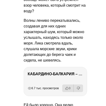
взор человека, который смотрит на
воду?
Волны лениво перекатывались,
создавая для них одних
характерный шум, который можно
услышать, находясь только около
моря. Лика смотрела вдаль,
слушала морские звуки, крики
долетающих до берега чаек и
сидела, не шевелясь.
КАБАРДИНО-БАЛКАРИЯ – ПУТЕШЕСТВИЕ НА КАВКАЗ часть 3
РЕКЛАМА
РЕКЛАМА
РЕКЛАМА
РЕКЛАМА
РЕКЛАМА
6.7 тыс. просмотров
0
Ей было хорошо. Она редко