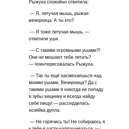
Рыжуха спокойно ответила:
— Я, летучая мышь, рыжая
вечерница. А ты кто?
— Я тоже летучая мышь, —
ответили уши.
— С такими огромными ушами?!
Они не мешают тебе летать?
— поинтересовалась Рыжуха.
— Так ты ещё насмехаешься над
моими ушами, Вечерница? Да с
такими ушами я никогда не попаду
в зубы хищнику и всегда найду
себе пищу! — рассердилась
хозяйка дупла.
— Не горячись ты! Не собираюсь я
к тебе в гости напрашиваться, —