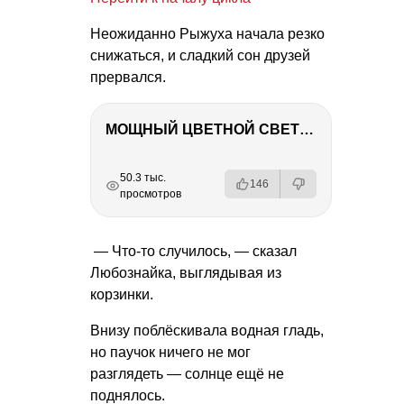
Неожиданно Рыжуха начала резко
снижаться, и сладкий сон друзей
прервался.
МОЩНЫЙ ЦВЕТНОЙ СВЕТ – NANLITE FC-500C
РЕКЛАМА
РЕКЛАМА
РЕКЛАМА
50.3 тыс.
146
просмотров
— Что-то случилось, — сказал
Любознайка, выглядывая из
корзинки.
Внизу поблёскивала водная гладь,
но паучок ничего не мог
разглядеть — солнце ещё не
поднялось.