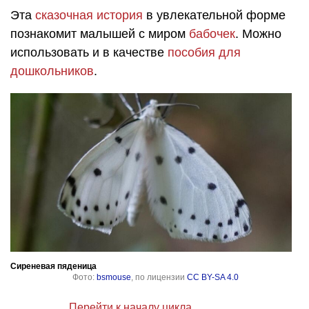
Эта
сказочная история
в увлекательной форме
познакомит малышей с миром
бабочек
. Можно
использовать и в качестве
пособия для
дошкольников
.
Сиреневая пяденица
Фото:
bsmouse
, по лицензии
CC BY-SA 4.0
Перейти к началу цикла