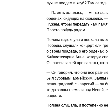
лучше поедем в клуб? Там сегодн
— Память осталась, — мягко сказ
орденах, сидящих на скамейке. — 
Нужны, чтобы передать нам памят
Просто побудь рядом.
Полина вздохнула и поехала вмес
Победы, слушали концерт, ели гр
о своем прадеде, о его орденах, 
библиотекарше Анне, которую спас
Он рассказал ей про салюты, кот
— Он говорил, что они все разны
был суровым, армейским. Залпы о
ленинградский, январский — он б
когда залпы гремели над Невой, е
радости.
Полина слушала, и постепенно её