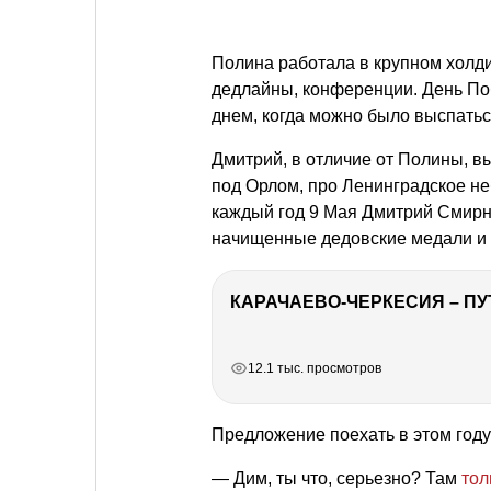
Полина работала в крупном холди
дедлайны, конференции. День П
днем, когда можно было выспаться
Дмитрий, в отличие от Полины, в
под Орлом, про Ленинградское неб
каждый год 9 Мая Дмитрий Смирно
начищенные дедовские медали и 
КАРАЧАЕВО-ЧЕРКЕСИЯ – ПУ
РЕКЛАМА
РЕКЛАМА
РЕКЛАМА
РЕКЛАМА
12.1 тыс. просмотров
Предложение поехать в этом году
— Дим, ты что, серьезно? Там
тол