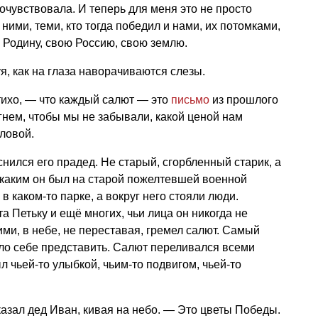
рочувствовала. И теперь для меня это не просто
ними, теми, кто тогда победил и нами, их потомками,
ю Родину, свою Россию, свою землю.
уя, как на глаза наворачиваются слезы.
тихо, — что каждый салют — это
письмо
из прошлого
гнем, чтобы мы не забывали, какой ценой нам
оловой.
нился его прадед. Не старый, сгорбленный старик, а
каким он был на старой пожелтевшей военной
в каком-то парке, а вокруг него стояли люди.
а Петьку и ещё многих, чьи лица он никогда не
ними, в небе, не переставая, гремел салют. Самый
ло себе представить. Салют переливался всеми
л чьей-то улыбкой, чьим-то подвигом, чьей-то
казал дед Иван, кивая на небо. — Это цветы Победы.