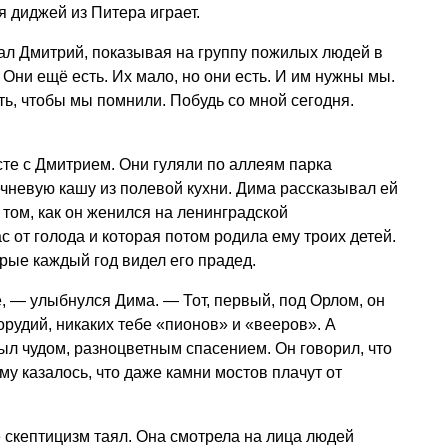
я диджей из Питера играет.
ал Дмитрий, показывая на группу пожилых людей в
Они ещё есть. Их мало, но они есть. И им нужны мы.
ь, чтобы мы помнили. Побудь со мной сегодня.
те с Дмитрием. Они гуляли по аллеям парка
ечневую кашу из полевой кухни. Дима рассказывал ей
о том, как он женился на ленинградской
 от голода и которая потом родила ему троих детей.
орые каждый год видел его прадед.
е, — улыбнулся Дима. — Тот, первый, под Орлом, он
рудий, никаких тебе «пионов» и «вееров». А
ыл чудом, разноцветным спасением. Он говорил, что
му казалось, что даже камни мостов плачут от
 скептицизм таял. Она смотрела на лица людей