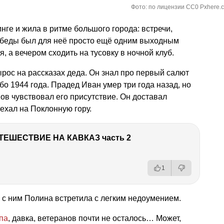
Фото: по лицензии CC0 Pxhere.
нге и жила в ритме большого города: встречи,
обеды был для неё просто ещё одним выходным
, а вечером сходить на тусовку в ночной клуб.
ырос на рассказах деда. Он знал про первый салют
о 1944 года. Прадед Иван умер три года назад, но
в чувствовал его присутствие. Он доставал
ехал на Поклонную гору.
ТЕШЕСТВИЕ НА КАВКАЗ часть 2
1
 с ним Полина встретила с легким недоумением.
па
, давка, ветеранов почти не осталось… Может,