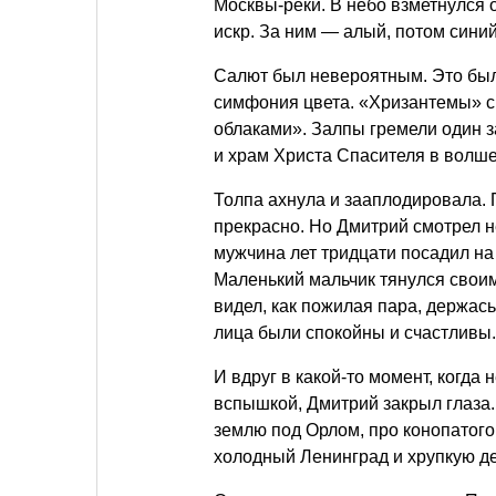
Москвы-реки. В небо взметнулся
искр. За ним — алый, потом сини
Салют был невероятным. Это был
симфония цвета. «Хризантемы» 
облаками». Залпы гремели один 
и храм Христа Спасителя в волш
Толпа ахнула и зааплодировала. 
прекрасно. Но Дмитрий смотрел не
мужчина лет тридцати посадил на 
Маленький мальчик тянулся своим
видел, как пожилая пара, держась
лица были спокойны и счастливы.
И вдруг в какой-то момент, когда
вспышкой, Дмитрий закрыл глаза.
землю под Орлом, про конопатого 
холодный Ленинград и хрупкую де