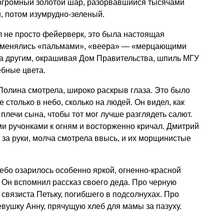
 огромный золотой шар, разорвавшийся тысячами
й, потом изумрудно-зеленый.
 не просто фейерверк, это была настоящая
сменялись «пальмами», «веера» — «мерцающими
за другим, окрашивая Дом Правительства, шпиль МГУ
ебные цвета.
Полина смотрела, широко раскрыв глаза. Это было
 столько в небо, сколько на людей. Он видел, как
плечи сына, чтобы тот мог лучше разглядеть салют.
и ручонками к огням и восторженно кричал. Дмитрий
 за руки, молча смотрела ввысь, и их морщинистые
 небо озарилось особенно яркой, огненно-красной
 Он вспомнил рассказ своего деда. Про черную
связиста Петьку, погибшего в подсолнухах. Про
вушку Анну, прячущую хлеб для мамы за пазуху.