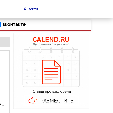
Войти
д,