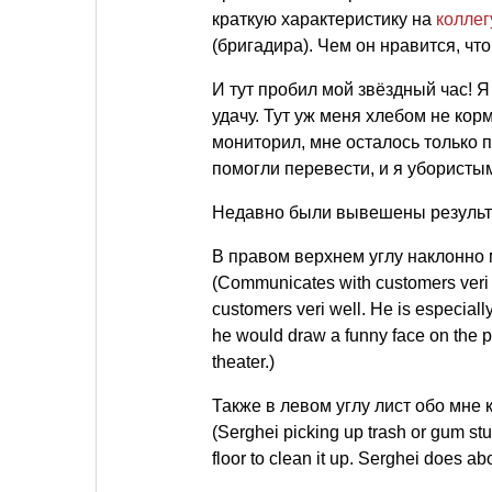
краткую характеристику на
коллег
(бригадира). Чем он нравится, чт
И тут пробил мой звёздный час! Я
удачу. Тут уж меня хлебом не кор
мониторил, мне осталось только п
помогли перевести, и я убористы
Недавно были вывешены результа
В правом верхнем углу наклонно 
(Communicates with customers veri w
customers veri well. He is especiall
he would draw a funny face on the pa
theater.)
Также в левом углу лист обо мне 
(Serghei picking up trash or gum stuck
floor to clean it up. Serghei does ab