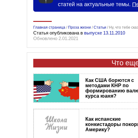
статей на актуальные темы.
П
Главная страница
/
Проза жизни
/
Статьи
/
Ну, что тебе ска
Статья опубликована в
выпуске 13.11.2010
Обновлено 2.01.2021
Что еще
Как США борются с
методами КНР по
формированию валю
курса юаня?
Как испанские
конкистадоры покор
Америку?