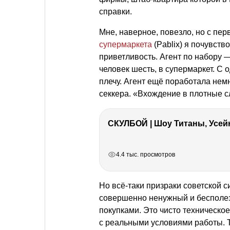
справки.
Мне, наверное, повезло, но с пер
супермаркета
(Pablix) я почувст
приветливость. Агент по набору 
человек шесть, в супермаркет. С
плечу. Агент ещё поработала нем
секкера. «Вхождение в плотные 
СКУЛБОЙ | Шоу Титаны, Усейн
РЕКЛАМА
РЕКЛАМА
РЕКЛАМА
РЕКЛАМА
РЕКЛАМА
4.4 тыс. просмотров
Но всё-таки призраки советской
совершенно ненужный и бесполезн
покупками. Это чисто техническо
с реальными условиями работы. 