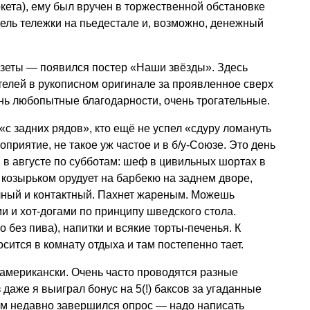
ета), ему был вручен в торжественной обстановке
ель тележки на пьедестале и, возможно, денежный
зеты — появился постер «Наши звёзды». Здесь
елей в рукописном оригинале за проявленное сверх
нь любопытные благодарности, очень трогательные.
«с задних рядов», кто ещё не успел «сдуру ломануть
приятие, не такое уж частое и в б/у-Союзе. Это день
 в августе по субботам: шеф в цивильных шортах в
 козырьком орудует на барбекю на заднем дворе,
чный и контактный. Пахнет жареным. Можешь
и и хот-догами по принципу шведского стола.
о без пива), напитки и всякие торты-печенья. К
сится в комнату отдыха и там постепенно тает.
-американски. Очень часто проводятся разные
даже я выиграл бонус на 5(!) баксов за угаданные
ем недавно завершился опрос — надо написать