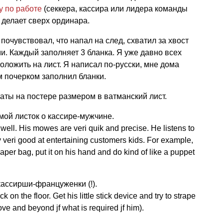
у по работе
(секкера, кассира или лидера команды
о делает сверх ординара.
 почувствовал, что напал на след, схватил за хвост
ми. Каждый заполняет 3 бланка. Я уже давно всех
оложить на лист. Я написал по-русски, мне дома
м почерком заполнил бланки.
ты на постере размером в ватманский лист.
мой листок о кассире-мужчине.
ell. His mowes are veri quik and precise. He listens to
y veri good at entertaining customers kids. For example,
per bag, put it on his hand and do kind of like a puppet
кассирши-француженки (!).
 on the floor. Get his little stick device and try to strape
ove and beyond jf what is required jf him).