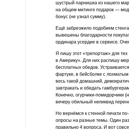
шустрый парнишка из нашего марк
на общем митинге подарок — мод
бонус (не узнал сумму).
Ещё забрезжило подобием стенга
вывешены благодарности покупат
ординара усердие в сервисе. Оче
Я пишу этот «трепортаж» для тех 
в Америку». Для них распишу меро
бесплатных обедов. Устраивается
фартуке, в бейсболке с лохматым
весь такой домашний, демократи
завтракать и обедать гамбургерам
Конечно, огурчики-помидорчики (н
вечеру обильный неликвид перено
Но вернёмся к стенной печати по
опросы на разные темы. Один раз 
правильно 4 вопроса. И вот совс