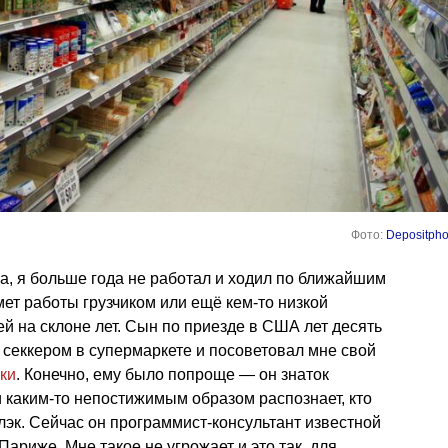
Фото:
Depositpho
а, я больше года не работал и ходил по ближайшим
ет работы грузчиком или ещё кем-то низкой
й на склоне лет. Сын по приезде в США лет десять
 секкером в супермаркете и посоветовал мне свой
ки
. Конечно, ему было попроще — он знаток
и каким-то непостижимым образом распознает, кто
лэк. Сейчас он программист-консультант известной
ариже. Мне такое не угрожает и это так, для