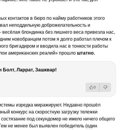
вых контактов в бюро по найму работников этого
вовал неподдельную доброжелательность и
— весёлая блондинка без лишнего веса привезла нас,
 одним новобранцем потом я долго работал плечом к
ного бригадиром и вводила нас в тонкости работы
слои американских реалий» прошло
штатно.
 Болт, Ларрат, Зашквар!
0
 системы изредка миражируют. Недавно прошёл
ый конкурс на скоростную загрузку тележки
е состязание под секундомер не имело ничего общего
Тем не менее был выявлен победитель (один