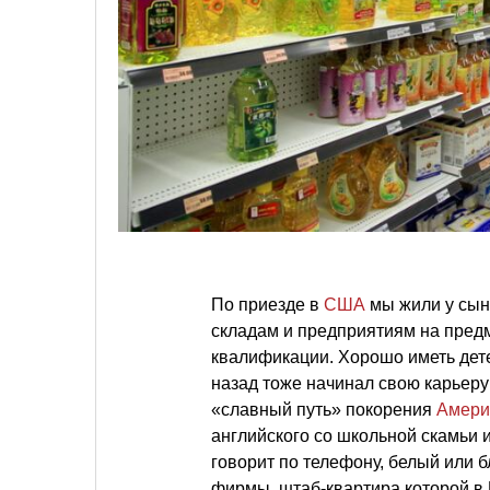
По приезде в
США
мы жили у сын
складам и предприятиям на предм
квалификации. Хорошо иметь дете
назад тоже начинал свою карьеру
«славный путь» покорения
Амери
английского со школьной скамьи 
говорит по телефону, белый или б
фирмы, штаб-квартира которой в П