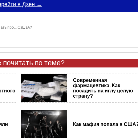
ерейти в Дзен →
зать про... СэШэА?
 почитать по теме?
Современная
фармацевтика. Как
тного
посадить на иглу целую
страну?
яли
Как мафия попала в США