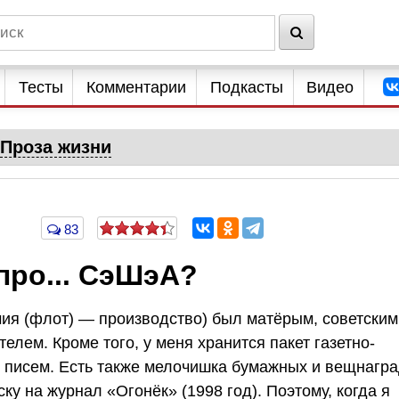
Тесты
Комментарии
Подкасты
Видео
Проза жизни
83
 про... СэШэА?
ия (флот) — производство) был матёрым, советским
елем. Кроме того, у меня хранится пакет газетно-
 писем. Есть также мелочишка бумажных и вещнагра
ку на журнал «Огонёк» (1998 год). Поэтому, когда я