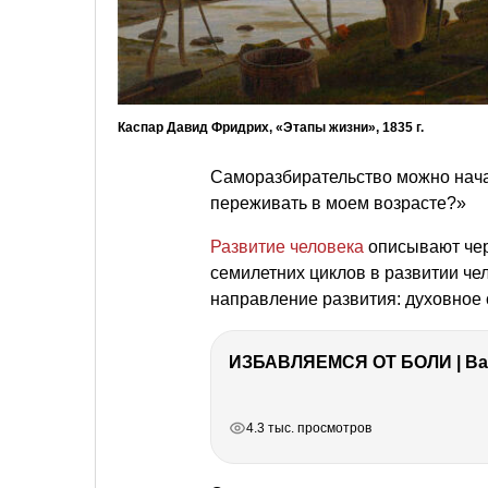
Каспар Давид Фридрих, «Этапы жизни», 1835 г.
Саморазбирательство можно нача
переживать в моем возрасте?»
Развитие человека
описывают чер
семилетних циклов в развитии че
направление развития: духовное
ИЗБАВЛЯЕМСЯ ОТ БОЛИ | Важ
РЕКЛАМА
РЕКЛАМА
РЕКЛАМА
РЕКЛАМА
4.3 тыс. просмотров