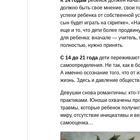
К 14 годам
ребенок должен начат
должно быть свое мнение, свои п
успехи ребенка от собственной у
сын будет играть на скрипке», «
еще и то, что дети более продвин
для ребенка: вначале — учитель,
полностью, нужно принять.
С 14 до 21 года
дети переживают
самоопределения. Не так, как в б
А именно осознание того, что от 
жизнь. Здесь и давление обществ
Девушки снова романтичны: кто-т
практиками. Юноши охвачены про
травмы, которые ребенок получил
миру, отсутствие инициативы и в
самооценка…