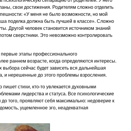
ь психологическую сепарацию от родителей. У него
ланы, свои достижения. Родителям сложно отделить
спешности: «У меня не было возможности, но мой
Наша поделка должна быть лучшей в классе». Сложно
уты. Другой человек становится источником знаний
 потом сверстники. Это невозможно контролировать
 первые этапы профессионального
олее раннем возрасте, когда определяются интересы.
их выбора сейчас будет зависеть вся дальнейшая
а, и нерешенные до этого проблемы взросления.
о пишет стихи, кто-то увлекается духовными
блемами лидерства и статуса. Все психологические
 до того, проявляют себя максимально: недоверие к
едомость, ущемленное эго, неадекватная