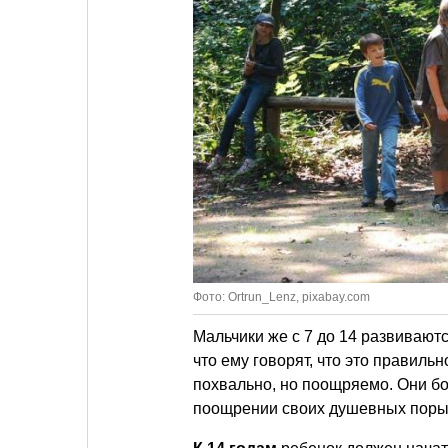
Фото: Ortrun_Lenz, pixabay.com
Мальчики же с 7 до 14 развиваютс
что ему говорят, что это правиль
похвально, но поощряемо. Они бо
поощрении своих душевных порывов